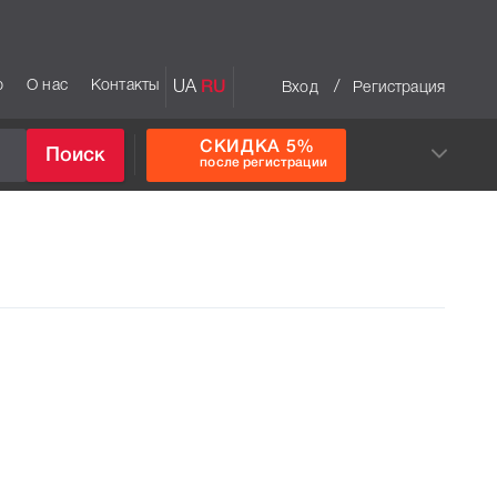
р
О нас
Контакты
UA
RU
/
Вход
Регистрация
СКИДКА 5%
Поиск
после регистрации