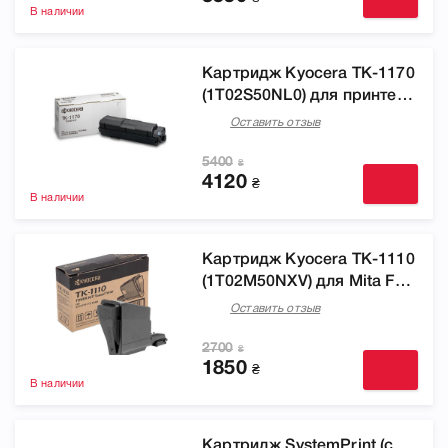
В наличии
Картридж Kyocera TK-1170
(1T02S50NL0) для принтера
M2040dn, M2540dn,
Оставить отзыв
M2540dw, M2640idw
5400
₴
4120
₴
В наличии
Картридж Kyocera TK-1110
(1T02M50NXV) для Mita FS
1020MFP/1040/1120MFP
Оставить отзыв
Ecosys FS-1020MFP/FS-
1040/FS-1120MFP
2700
₴
1850
₴
В наличии
Картридж SystemPrint (с