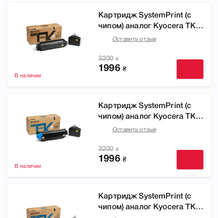
Картридж SystemPrint (с
чипом) аналог Kyocera TK-
5270K black (1T02TV0NL0)
Оставить отзыв
для принтера Ecosys
M6230cidn, M6630cidn,
3200
₴
1996
P6230cdn
₴
В наличии
Картридж SystemPrint (с
чипом) аналог Kyocera TK-
5270C cyan (1T02TVCNL0)
Оставить отзыв
для принтера Ecosys
M6230cidn, M6630cidn,
3200
₴
1996
P6230cdn
₴
В наличии
Картридж SystemPrint (c
чипом) аналог Kyocera TK-