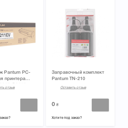
ж Pantum PC-
Заправочный комплект
ля принтера
Pantum TN-210
2207, P2507,
ть отзыв
Оставить отзыв
M6500W,
W
0
₴
заказ?
Хотите под заказ?