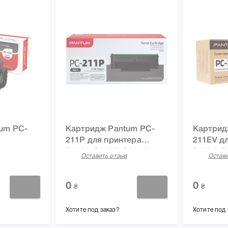
um PC-
Картридж Pantum PC-
Картрид
211P для принтера
211EV д
P2200, P2207, P2507,
P2200, P
Оставить отзыв
Остави
M6500, M6500W,
M6500, 
M6607NW
M6607N
0
0
₴
₴
Хотите под заказ?
Хотите под 