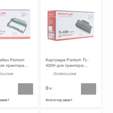
абан Pantum
Картридж Pantum TL-
для принтера
420H для принтера
P3010D,
Pantum P3010D,
ть отзыв
Оставить отзыв
, P3300DN,
P3010DW, P3300DN,
, M6700D,
P3300DW, M6700D,
, M6800FDW,
M6700DW, M6800FDW,
0
₴
, M7100DW,
M7100DN, M7100DW,
ND, M7200FDW
M7200FND, M7200FDW
заказ?
Хотите под заказ?