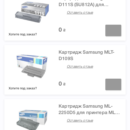
D111S (SU812A) для
принтера SL-M2020, SL-
Оставить отзыв
M2020W, SL-M2070, SL-
M2070W, SL-M2070FW
0
₴
Хотите под заказ?
Картридж Samsung MLT-
D109S
Оставить отзыв
0
₴
Хотите под заказ?
Картридж Samsung ML-
2250D5 для принтера ML
2250, ML 2251, ML 2251N,
Оставить отзыв
ML 2251NP, ML 2252, ML