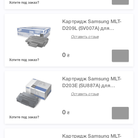
Хотите под заказ?
Картридж Samsung MLT-
D209L (SV007A) для
принтера ML-2855ND SCX-
Оставить отзыв
4824FN/SCX-4828FN
0
₴
Хотите под заказ?
Картридж Samsung MLT-
D203E (SU887A) для
принтера SL-M3820ND,
Оставить отзыв
M4070FR, M4020ND, SL-
M3870FW c WiFi, M3370FD,
0
M3820D
₴
Хотите под заказ?
Картридж Samsung MLT-