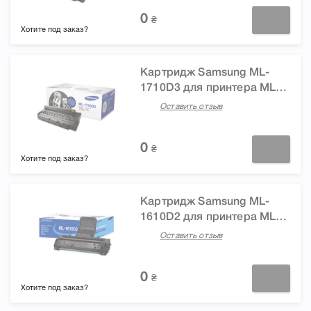
2252W
0
₴
Хотите под заказ?
Картридж Samsung ML-
1710D3 для принтера ML-
1510, ML-1710, ML-1750
Оставить отзыв
0
₴
Хотите под заказ?
Картридж Samsung ML-
1610D2 для принтера ML-
1610, ML-1615
Оставить отзыв
0
₴
Хотите под заказ?