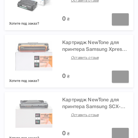
Оставить отзыв
3750ND
0
₴
Хотите под заказ?
Картридж NewTone для
принтера Samsung Xpress
SL-M2620D, SL-M2820ND,
Оставить отзыв
SL-M2670, SL-M2870FD, SL-
M2880FW, SL-M2620, SL-
0
M2830DW (D115E)
₴
Хотите под заказ?
Картридж NewTone для
принтера Samsung SCX-
4200, SCX-4220 (LC45E)
Оставить отзыв
0
₴