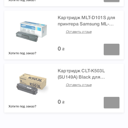
Хотите под заказ?
Картридж MLT-D101S для
принтера Samsung ML-
2160, ML-2165, ML-2165w,
Оставить отзыв
SCX-3400, SCX-3405, SCX-
3405w
0
₴
Хотите под заказ?
Картридж CLT-K503L
(SU149A) Black для
принтера Samsung SL-
Оставить отзыв
C3060FR, SL-C3010ND
0
₴
Хотите под заказ?