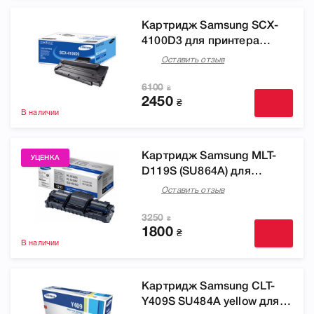
Картридж Samsung SCX-
4100D3 для принтера
Samsung SCX-4100
Оставить отзыв
6100
₴
2450
₴
В наличии
Картридж Samsung MLT-
УЦЕНКА
D119S (SU864A) для
принтера ML-2010, ML-
Оставить отзыв
2010P, ML-2571N, SCX-
4321, SCX-4521F
3250
₴
1800
₴
В наличии
Картридж Samsung CLT-
Y409S SU484A yellow для