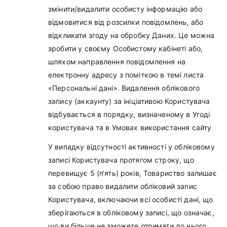
змінити/видалити особисту інформацію або
відмовитися від розсилки повідомлень, або
відкликати згоду на обробку Даних. Це можна
зробити у своєму Особистому кабінеті або,
шляхом направлення повідомлення на
електронну адресу з поміткою в темі листа
«Персональні дані». Видалення облікового
запису (аккаунту) за ініціативою Користувача
відбувається в порядку, визначеному в Угоді
користувача та в Умовах використання сайту
У випадку відсутності активності у обліковому
записі Користувача протягом строку, що
перевищує 5 (п‘ять) років, Товариство залишає
за собою право видалити обліковий запис
Користувача, включаючи всі особисті дані, що
зберігаються в обліковому записі, що означає,
що ви більше не зможете отримати до нього