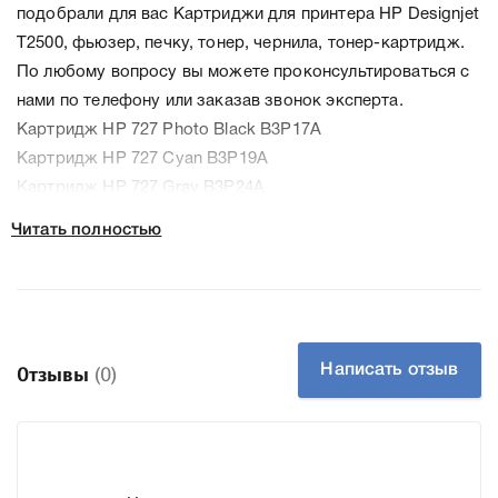
подобрали для вас Картриджи для принтера HP Designjet
T2500, фьюзер, печку, тонер, чернила, тонер-картридж.
По любому вопросу вы можете проконсультироваться с
нами по телефону или заказав звонок эксперта.
Картридж HP 727 Photo Black B3P17A
Картридж HP 727 Cyan B3P19A
Картридж HP 727 Gray B3P24A
Картридж HP 727 Magenta B3P20A
Читать полностью
Картридж HP 727 Matte Black B3P22A
Картридж HP 727 Photo Black B3P23A
Картридж HP 727 Yellow B3P21A
Картридж HP 727 Gray F9J80A
Картридж HP 727 Matte Black C1Q12A
Написать отзыв
Отзывы
(0)
Картридж HP 727 Photo Black F9J79A