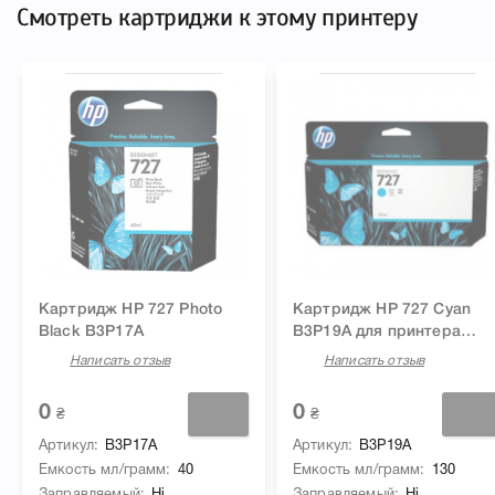
Смотреть картриджи к этому принтеру
Картридж HP 727 Photo
Картридж HP 727 Cyan
Black B3P17A
B3P19A для принтера
Designjet T920, T1500,
Написать отзыв
Написать отзыв
T2530, T1530, T930, T2500
0
0
₴
₴
Артикул
B3P17A
Артикул
B3P19A
Емкость мл/грамм
40
Емкость мл/грамм
130