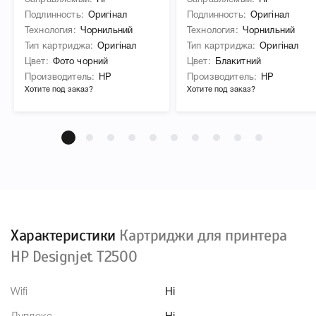
Заправляемый
Ні
Заправляемый
Ні
Подлинность
Оригінал
Подлинность
Оригінал
Технология
Чорнильний
Технология
Чорнильний
Тип картриджа
Оригінал
Тип картриджа
Оригінал
Цвет
Фото чорний
Цвет
Блакитний
Производитель
HP
Производитель
HP
Хотите под заказ?
Хотите под заказ?
Характеристики
Картриджи для принтера
HP Designjet T2500
Wifi
Ні