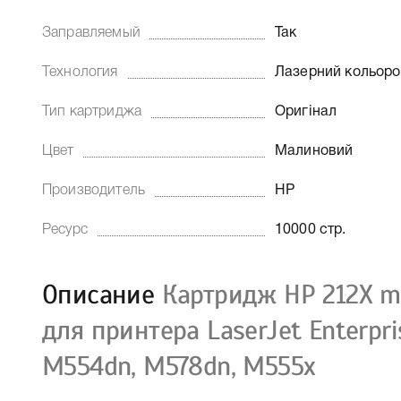
Заправляемый
Так
Технология
Лазерний кольор
Тип картриджа
Оригінал
Цвет
Малиновий
Производитель
HP
Ресурс
10000 стр.
Описание
Картридж HP 212X m
для принтера LaserJet Enterpr
M554dn, M578dn, M555x