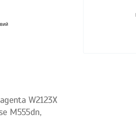
овий
agenta W2123X
ise M555dn,