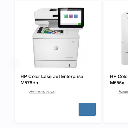
HP Color LaserJet Enterprise
HP Color
M578dn
M555x
Написать отзыв
Напис