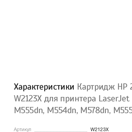
Характеристики
Картридж HP 
W2123X для принтера LaserJet 
M555dn, M554dn, M578dn, M55
Артикул
W2123X