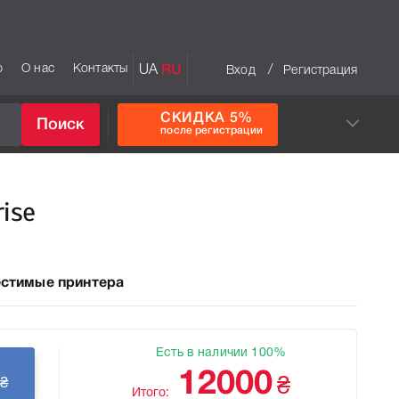
р
О нас
Контакты
UA
RU
/
Вход
Регистрация
СКИДКА 5%
Поиск
после регистрации
ise
стимые принтера
Есть в наличии 100%
12000
₴
₴
Итого: