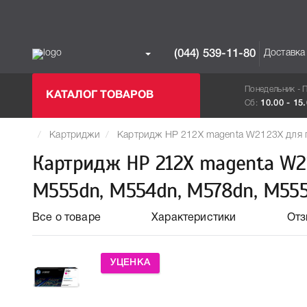
Доставка
(044) 539-11-80
Понедельник - 
КАТАЛОГ ТОВАРОВ
Сб:
10.00 - 15
Картриджи
Картридж HP 212X magenta W2123X для п
Картридж HP 212X magenta W21
M555dn, M554dn, M578dn, M55
Все о товаре
Характеристики
От
УЦЕНКА