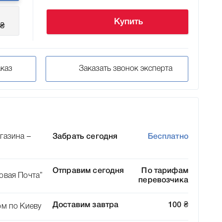
Купить
₴
каз
Заказать звонок эксперта
газина –
Забрать сегодня
Бесплатно
Отправим сегодня
По тарифам
овая Почта”
перевозчика
Доставим завтра
100
₴
ом по Киеву