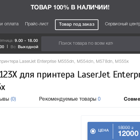
ТОВАР 100% В НАЛИЧИИ!
 и оплата
Прайс-лист
Сервисный цент
Товар под заказ
Пятница:
9.00 - 18.00
.00
Вс:
Выходной
ринтера LaserJet Enterprise M555dn, M554dn, M578dn, M555x
23X для принтера LaserJet Enterpr
5x
зывы
(0)
Рекомендуемые товары
0
Совме
18000
₴
ЦЕНА
12000