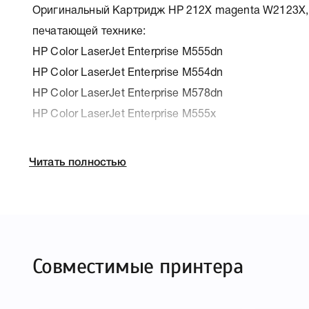
Оригинальный Картридж HP 212X magenta W2123X, 
печатающей технике:
HP Color LaserJet Enterprise M555dn
HP Color LaserJet Enterprise M554dn
HP Color LaserJet Enterprise M578dn
HP Color LaserJet Enterprise M555x
К HP 212X magenta W2123X мы подготовили подроб
Читать полностью
печатающей техники, к которому подходит HP 212X
позволит Вам легко подтвердить правильность выбо
Совместимые принтера