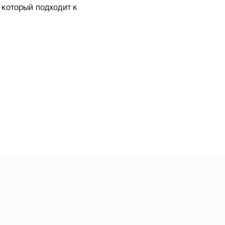
который подходит к
ные характеристики, список
 magenta W2123X, что
ра .