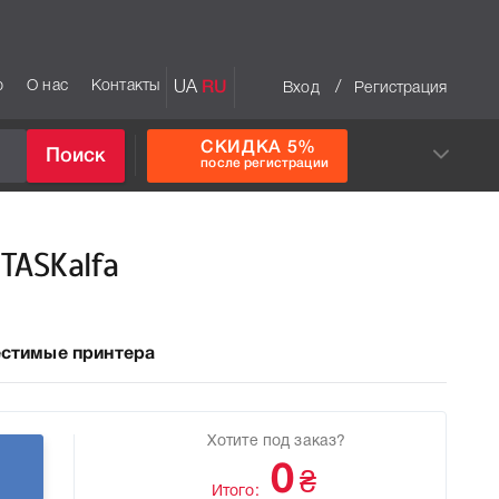
р
О нас
Контакты
UA
RU
/
Вход
Регистрация
СКИДКА 5%
Поиск
после регистрации
TASKalfa
стимые принтера
Хотите под заказ?
0
₴
Итого: