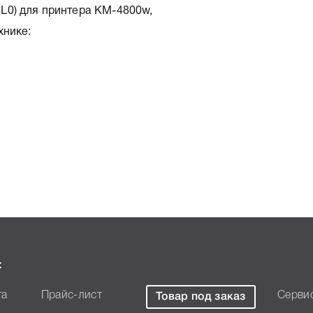
L0) для принтера KM-4800w,
хнике:
теристики, список
:
TK-960, что позволит Вам
та
Прайс-лист
Серви
Товар под заказ