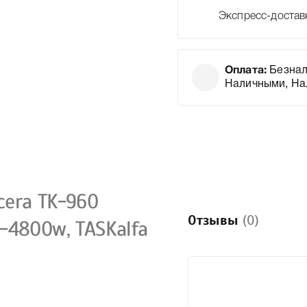
Экспресс-достав
Оплата:
Безнал
Наличными, На
era TK-960
Отзывы
(0)
-4800w, TASKalfa