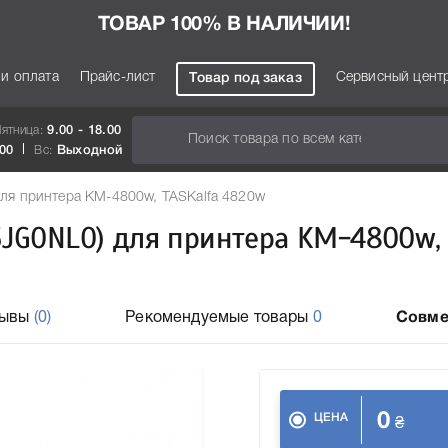
ТОВАР 100% В НАЛИЧИИ!
 и оплата
Прайс-лист
Сервисный цент
Товар под заказ
Пятница:
9.00 - 18.00
.00
Вс:
Выходной
для принтера KM-4800w, TASKalfa 4820w
5JG0NL0) для принтера KM-4800w, 
зывы
(0)
Рекомендуемые товары
0
Совме
0
ЦЕНА
₴