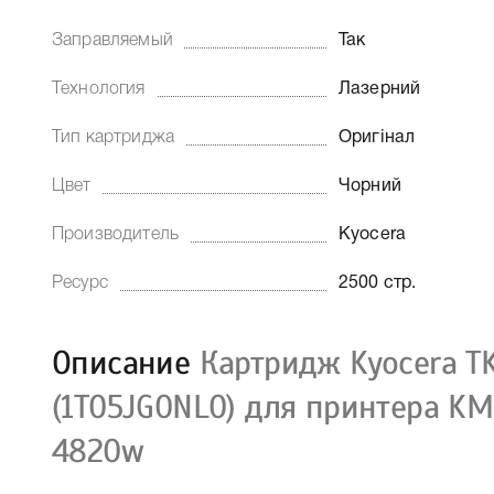
Заправляемый
Так
Технология
Лазерний
Тип картриджа
Оригінал
Цвет
Чорний
Производитель
Kyocera
Ресурс
2500 стр.
Описание
Картридж Kyocera T
(1T05JG0NL0) для принтера KM
4820w