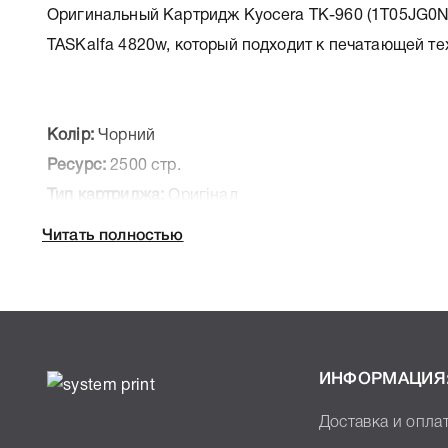
Оригинальный Картридж Kyocera TK-960 (1T05JG0N
TASKalfa 4820w, который подходит к печатающей те
Колір:
Чорний
Ресурс:
2500 стр.
Тип картриджа:
Оригінал
Артикул:
1T05JG0NL0
Читать полностью
Заправний:
Так
Технологія:
Лазерний
Производитель:
Kyocera
К Kyocera TK-960 мы подготовили подробные харак
ИНФОРМАЦИЯ
печатающей техники, к которому подходит Kyocera 
Доставка и опла
легко подтвердить правильность выбора .