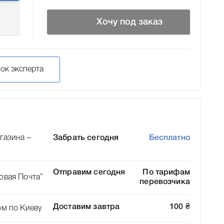
Хочу под заказ
нок эксперта
газина –
Забрать сегодня
Бесплатно
Отправим сегодня
По тарифам
овая Почта”
перевозчика
Доставим завтра
100
₴
ом по Киеву