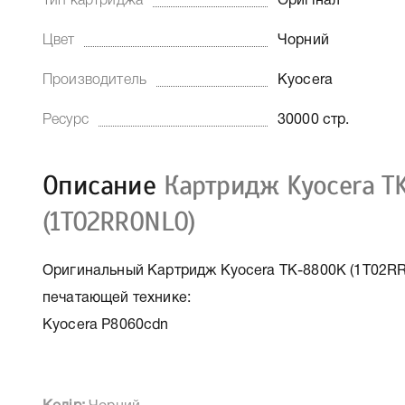
Тип картриджа
Оригінал
Цвет
Чорний
Производитель
Kyocera
Ресурс
30000 стр.
Описание
Картридж Kyocera T
(1T02RR0NL0)
Оригинальный Картридж Kyocera TK-8800K (1T02RR0
печатающей технике:
Kyocera P8060cdn