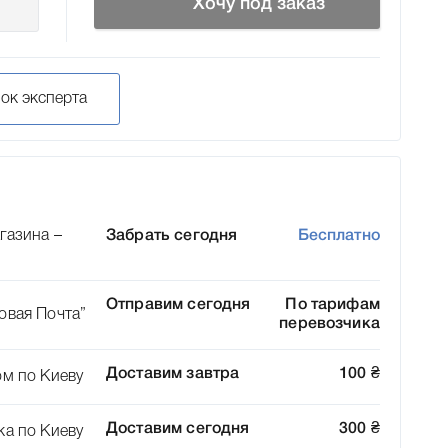
Хочу под заказ
нок эксперта
газина –
Забрать сегодня
Бесплатно
Отправим сегодня
По тарифам
овая Почта”
перевозчика
Доставим завтра
100
₴
ом по Киеву
Доставим сегодня
300
₴
ка по Киеву