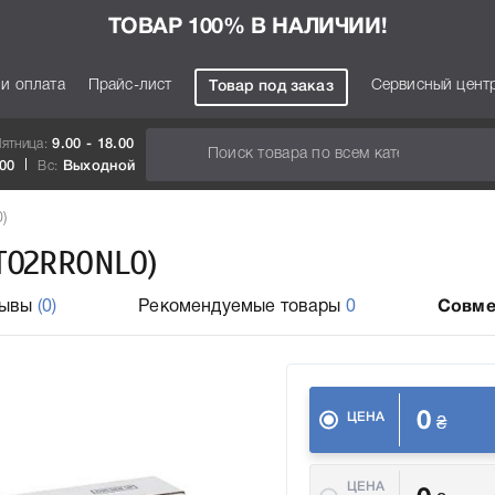
ТОВАР 100% В НАЛИЧИИ!
 и оплата
Прайс-лист
Сервисный цент
Товар под заказ
Пятница:
9.00 - 18.00
.00
Вс:
Выходной
)
T02RR0NL0)
зывы
(0)
Рекомендуемые товары
0
Совме
0
ЦЕНА
₴
ЦЕНА