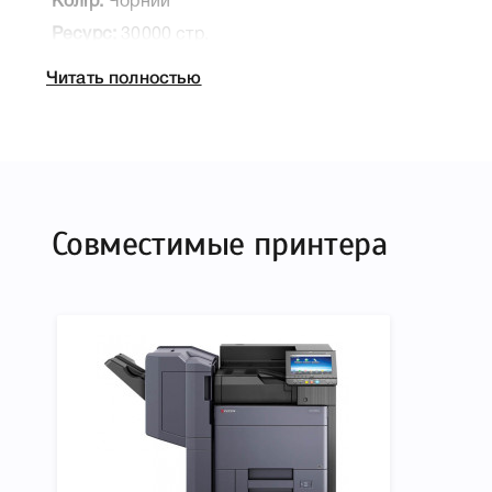
Колір:
Чорний
Ресурс:
30000 стр.
Тип картриджа:
Оригінал
Читать полностью
Артикул:
1T02RR0NL0
Технологія:
Лазерний кольоровий
Производитель:
Kyocera
Совместимые принтера
К Kyocera TK-8800K мы подготовили подробные хар
печатающей техники, к которому подходит Kyocera 
легко подтвердить правильность выбора .