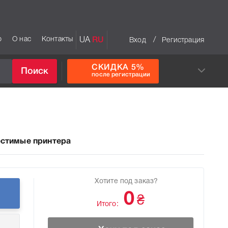
р
О нас
Контакты
UA
RU
/
Вход
Регистрация
СКИДКА 5%
Поиск
после регистрации
стимые принтера
Хотите под заказ?
0
₴
Итого: