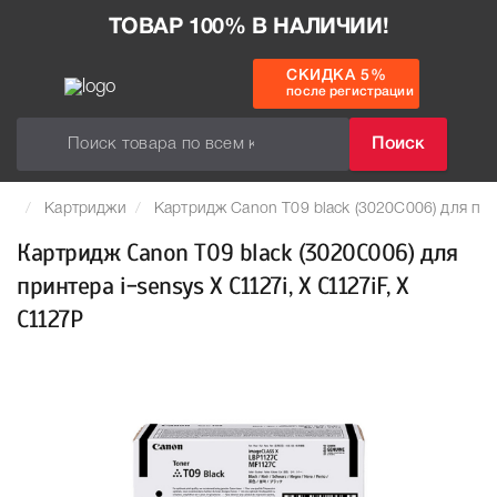
ТОВАР 100% В НАЛИЧИИ!
СКИДКА 5%
после регистрации
Поиск
Картриджи
Картридж Canon T09 black (3020C006) для прин
Картридж Canon T09 black (3020C006) для
принтера i-sensys X C1127i, X C1127iF, X
C1127P