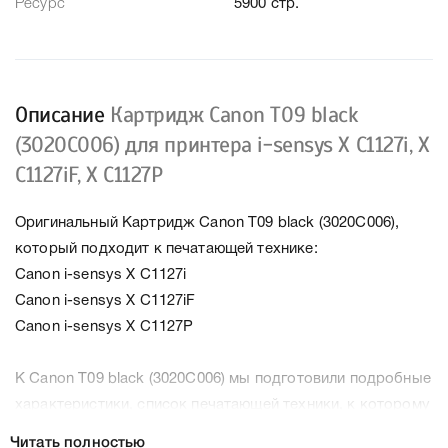
Ресурс
5900 стр.
Описание
Картридж Canon T09 black
(3020C006) для принтера i-sensys X C1127i, X
C1127iF, X C1127P
Оригинальный Картридж Canon T09 black (3020C006),
который подходит к печатающей технике:
Canon i-sensys X C1127i
Canon i-sensys X C1127iF
Canon i-sensys X C1127P
К Canon T09 black (3020C006) мы подготовили подробные
характеристики, список печатающей техники, к которому
подходит Canon T09 black (3020C006), что позволит Вам
Читать полностью