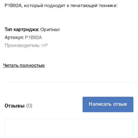
P1B92A, который подходит к печатающей технике:
Тип картриджа:
Оригінал
Артикул:
P1B92A
Производитель:
HP
К Ремкомплект HP P1B92A мы подготовили подробные
Читать полностью
характеристики, список печатающей техники, к которому
подходит Ремкомплект HP P1B92A, что позволит Вам
легко подтвердить правильность выбора .
Написать отзыв
Отзывы
(0)