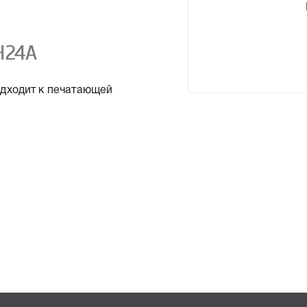
H24A
дходит к печатающей
ые характеристики, список
лект HP L0H24A, что