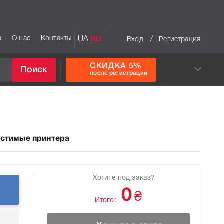
р
О нас
Контакты
UA
RU
/
Вход
Регистрация
СКИДКА 5%
Поиск
после регистрации
стимые принтера
Хотите под заказ?
0
₴
Итого: