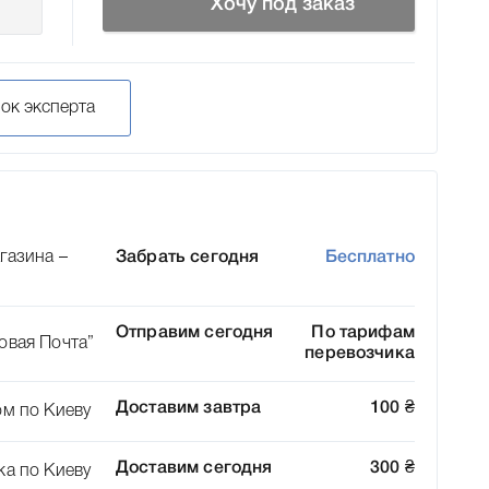
Хочу под заказ
нок эксперта
газина –
Забрать сегодня
Бесплатно
Отправим сегодня
По тарифам
овая Почта”
перевозчика
Доставим завтра
100
₴
ом по Киеву
Доставим сегодня
300
₴
ка по Киеву