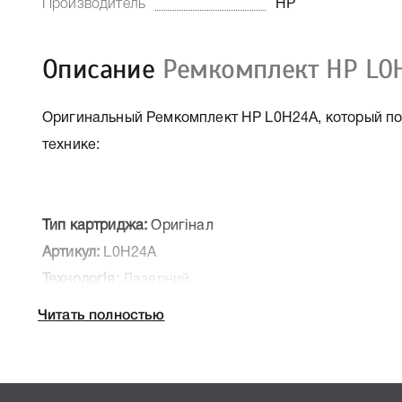
Производитель
HP
Описание
Ремкомплект HP L0
Оригинальный Ремкомплект HP L0H24A, который по
технике:
Тип картриджа:
Оригінал
Артикул:
L0H24A
Технологія:
Лазерний
Производитель:
HP
Читать полностью
К Ремкомплект HP L0H24A мы подготовили подробн
печатающей техники, к которому подходит Ремкомп