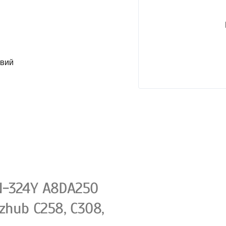
овий
N-324Y A8DA250
zhub C258, C308,