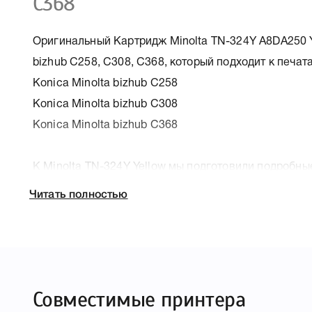
C368
Оригинальный Картридж Minolta TN-324Y A8DA250 Y
bizhub C258, C308, C368, который подходит к печат
Konica Minolta bizhub C258
Konica Minolta bizhub C308
Konica Minolta bizhub C368
К Minolta TN-324Y Yellow мы подготовили подробны
печатающей техники, к которому подходит Minolta T
Читать полностью
Вам легко подтвердить правильность выбора .
Совместимые принтера