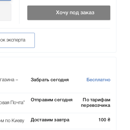
Хочу под заказ
нок эксперта
газина –
Забрать сегодня
Бесплатно
Отправим сегодня
По тарифам
овая Почта”
перевозчика
Доставим завтра
100
₴
ом по Киеву