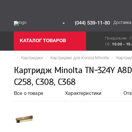
Доставка
(044) 539-11-80
Понедельник - 
КАТАЛОГ ТОВАРОВ
Сб:
10.00 - 15
Картриджи
Картриджи для Konica Minolta
Картрид
Картридж Minolta TN-324Y A8D
C258, C308, C368
Все о товаре
Характеристики
От