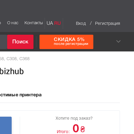
р
О нас
Контакты
UA
RU
/
Вход
Регистрация
СКИДКА 5%
Поиск
после регистрации
58, C308, C368
bizhub
стимые принтера
Хотите под заказ?
0
₴
Итого: