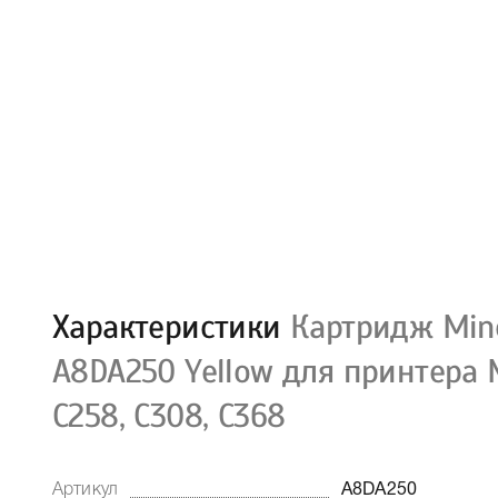
Характеристики
Картридж Mino
A8DA250 Yellow для принтера M
C258, C308, C368
Артикул
A8DA250