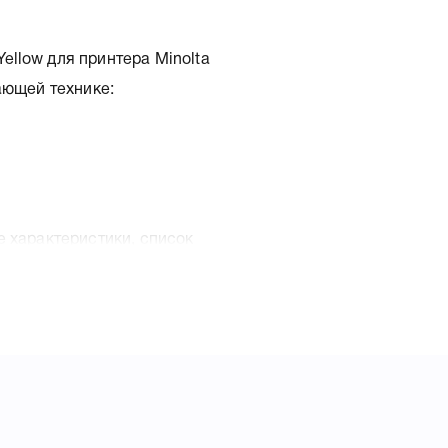
ellow для принтера Minolta
ающей технике:
е характеристики, список
N-324Y Yellow, что позволит