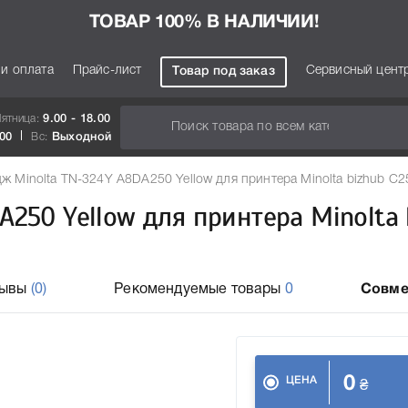
ТОВАР 100% В НАЛИЧИИ!
 и оплата
Прайс-лист
Сервисный цент
Товар под заказ
Пятница:
9.00 - 18.00
.00
Вс:
Выходной
ж Minolta TN-324Y A8DA250 Yellow для принтера Minolta bizhub C2
A250 Yellow для принтера Minolta 
зывы
(0)
Рекомендуемые товары
0
Совме
0
ЦЕНА
₴