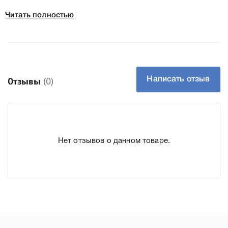
подробные характеристики, список печатающей техники,
Читать полностью
к которому подходит Minolta TN-324M Magenta, что
позволит Вам легко подтвердить правильность выбора .
Написать отзыв
Отзывы
(0)
Нет отзывов о данном товаре.