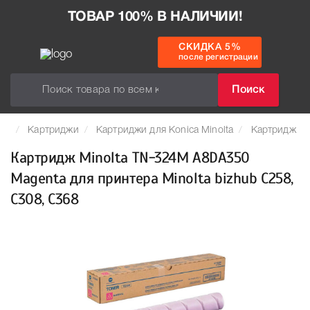
ТОВАР 100% В НАЛИЧИИ!
СКИДКА 5%
после регистрации
Поиск
Картриджи
Картриджи для Konica Minolta
Картридж Mi
Картридж Minolta TN-324M A8DA350
Magenta для принтера Minolta bizhub C258,
C308, C368