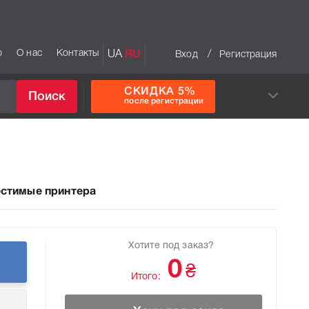
р
О нас
Контакты
UA
RU
/
Вход
Регистрация
СКИДКА 5%
Поиск
после регистрации
стимые принтера
Хотите под заказ?
0
₴
Итого: