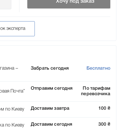
Хочу под заказ
нок эксперта
газина –
Забрать сегодня
Бесплатно
Отправим сегодня
По тарифам
овая Почта”
перевозчика
Доставим завтра
100
₴
ом по Киеву
Доставим сегодня
300
₴
ка по Киеву