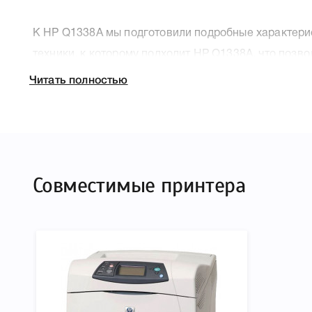
К HP Q1338A мы подготовили подробные характери
техники, к которому подходит HP Q1338A, что позв
правильность выбора .
Читать полностью
Совместимые принтера