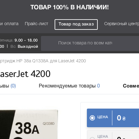
ТОВАР 100% В НАЛИЧИИ!
 и оплата
Прайс-лист
Сервисный цент
Товар под заказ
Пятница:
9.00 - 18.00
.00
Вс:
Выходной
ртридж HP 38a Q1338A для LaserJet 4200
aserJet 4200
зывы
(0)
Рекомендуемые товары
0
Совме
0
ЦЕНА
₴
ЦЕНА