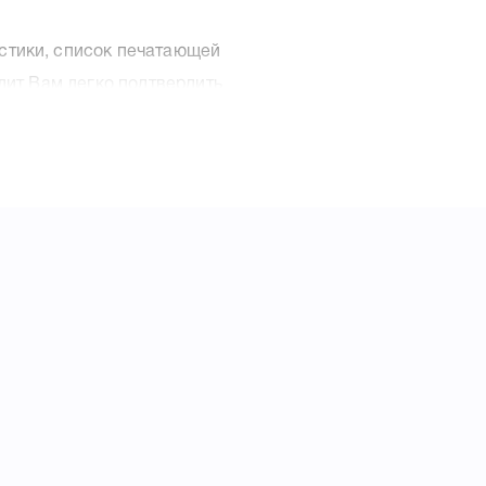
стики, список печатающей
олит Вам легко подтвердить