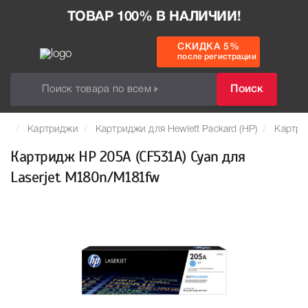
ТОВАР 100% В НАЛИЧИИ!
СКИДКА 5%
после регистрации
Поиск
Картриджи
Картриджи для Hewlett Packard (HP)
Картри
Картридж HP 205A (CF531A) Cyan для
Laserjet M180n/M181fw