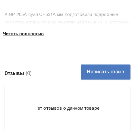
К HP 205A cyan CF531A мы подготовили подробные
характеристики, список печатающей техники, к которому
подходит HP 205A cyan CF531A, что позволит Вам легко
Читать полностью
подтвердить правильность выбора .
Написать отзыв
Отзывы
(0)
Нет отзывов о данном товаре.