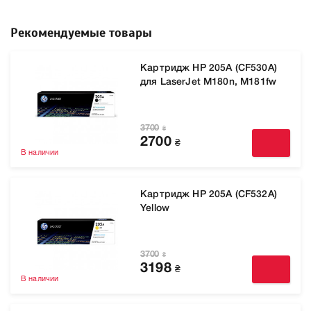
Рекомендуемые товары
Картридж HP 205A (CF530A)
для LaserJet M180n, M181fw
3700
₴
2700
₴
В наличии
Картридж HP 205A (CF532A)
Yellow
3700
₴
3198
₴
В наличии