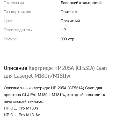
Технология
Лазерний кольоровий
Тип картриджа
Оригінал
Цвет
Блакитний
Производитель
HP
Ресурс
900 стр.
Описание
Картридж HP 205A (CF531A) Cyan
для Laserjet M180n/M181fw
Оригинальный картридж HP 205A (CF531A) Cyan для
принтера CLJ Pro M180n, M181fw, который подходит к
печатающей технике:
HP CLJ Pro M180n
HP CLJ Pro M181fw