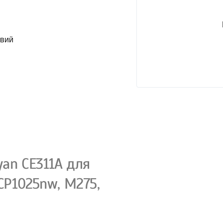
овий
an CE311A для
CP1025nw, M275,