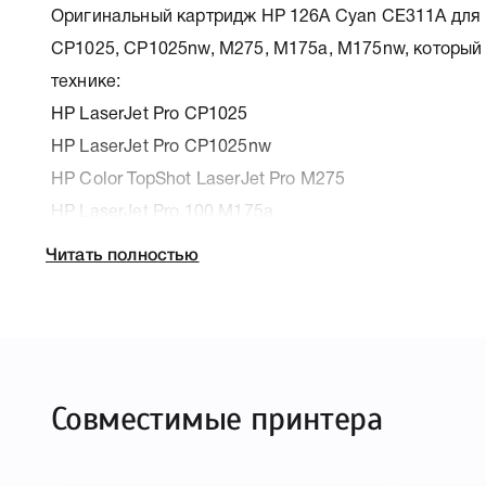
Оригинальный картридж HP 126A Cyan CE311A для п
CP1025, CP1025nw, M275, M175a, M175nw, который
технике:
HP LaserJet Pro CP1025
HP LaserJet Pro CP1025nw
HP Color TopShot LaserJet Pro M275
HP LaserJet Pro 100 M175a
HP LaserJet Pro 100 M175nw
Читать полностью
К HP 126A Cyan CE311A мы подготовили подробные
печатающей техники, к которому подходит HP 126A 
Вам легко подтвердить правильность выбора .
Совместимые принтера