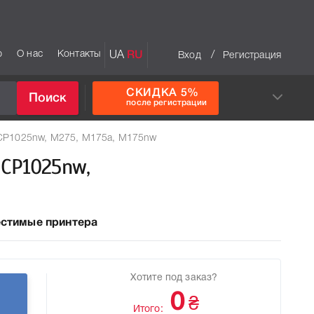
р
О нас
Контакты
UA
RU
/
Вход
Регистрация
СКИДКА 5%
Поиск
после регистрации
 CP1025nw, M275, M175a, M175nw
 CP1025nw,
стимые принтера
Хотите под заказ?
0
₴
Итого: