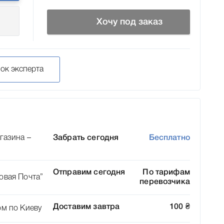
Хочу под заказ
нок эксперта
газина –
Забрать сегодня
Бесплатно
Отправим сегодня
По тарифам
овая Почта”
перевозчика
Доставим завтра
100
₴
ом по Киеву