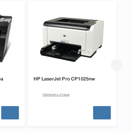
5a
HP LaserJet Pro CP1025nw
HP
Написать отзыв