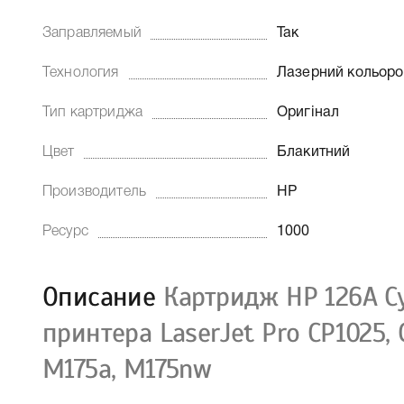
Заправляемый
Так
Технология
Лазерний кольор
Тип картриджа
Оригінал
Цвет
Блакитний
Производитель
HP
Ресурс
1000
Описание
Картридж HP 126A Cy
принтера LaserJet Pro CP1025, 
M175a, M175nw