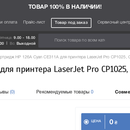
ТОВАР 100% В НАЛИЧИИ!
 и оплата
Прайс-лист
Сервисный цент
Товар под заказ
Пятница:
9.00 - 18.00
.00
Вс:
Выходной
ртридж HP 126A Cyan CE311A для принтера LaserJet Pro CP1025,
для принтера LaserJet Pro CP1025,
зывы
(0)
Рекомендуемые товары
0
Совме
0
ЦЕНА
₴