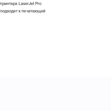
ринтера LaserJet Pro
 подходит к печатающей
 характеристики, список
Cyan CE311A, что позволит