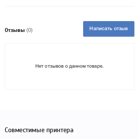
Монохромный картридж Canon 707 black с тонером
черного цвета и со стандартным рабочим ресурсом 2500
печатных страниц, при условии их заполнения на 5%
Написать отзыв
Отзывы
(0)
текста. Картридж подойдет для принтеров фирмы Cаnon
LBР5000 и LBР5100. Для экономного использования
необходимо повторно заправлять картридж и только
расходником этой же компании, чтобы не испортить
Нет отзывов о данном товаре.
качество дальнейшей печати. Всего 10-15 мин. в руках
профессионалов (после окончания тонера) и ваш
картридж вычищен, заправлен, проверен и опять готов к
работе.
Совместимые принтера