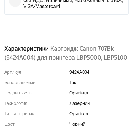
без НДС, Наличными, Наложенный платеж,
VISA/Mastercard
Характеристики
Картридж Canon 707Bk
(9424A004) для принтера LBР5000, LBР5100
Артикул
9424A004
Заправляемый
Так
Подлинность
Оригінал
Технология
Лазерний
Тип картриджа
Оригінал
Цвет
Чорний