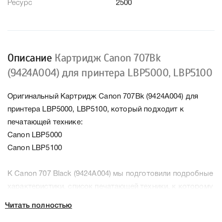
Ресурс
2500
Описание
Картридж Canon 707Bk
(9424A004) для принтера LBР5000, LBР5100
Оригинальный Картридж Canon 707Bk (9424A004) для
принтера LBР5000, LBР5100, который подходит к
печатающей технике:
Canon LBP5000
Canon LBP5100
К Canon 707 Black (9424A004) мы подготовили подробные
характеристики, список печатающей техники, к которому
подходит Canon 707 Black (9424A004), что позволит Вам
Читать полностью
легко подтвердить правильность выбора .