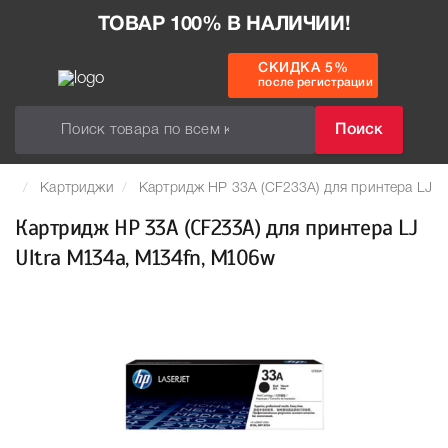
ТОВАР 100% В НАЛИЧИИ!
СКИДКА 5%
после регистрации
Поиск
Картриджи
Картридж HP 33A (CF233A) для принтера LJ U
Картридж HP 33A (CF233A) для принтера LJ
Ultra M134a, M134fn, M106w