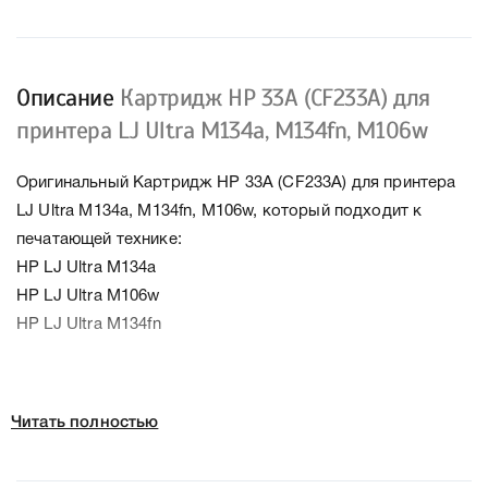
Описание
Картридж HP 33A (CF233A) для
принтера LJ Ultra M134a, M134fn, M106w
Оригинальный Картридж HP 33A (CF233A) для принтера
LJ Ultra M134a, M134fn, M106w, который подходит к
печатающей технике:
HP LJ Ultra M134a
HP LJ Ultra M106w
HP LJ Ultra M134fn
К HP CF233A мы подготовили подробные
Читать полностью
характеристики, список печатающей техники, к которому
подходит HP CF233A, что позволит Вам легко