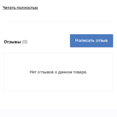
Читать полностью
Колір:
Блакитний
Ресурс:
1800 стр.
Тип картриджа:
Оригінал
Справжність:
Оригінал
Написать отзыв
Отзывы
(0)
Артикул:
CF211A
Заправний:
Так
Технологія:
Лазерний кольоровий
Производитель:
HP
Нет отзывов о данном товаре.
К HP 131A Cyan CF211A мы подготовили подробные
характеристики, список печатающей техники, к которому
подходит HP 131A Cyan CF211A, что позволит Вам легко
подтвердить правильность выбора .