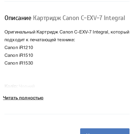
Описание
Картридж Canon C-EXV-7 Integral
Оригинальный Картридж Canon C-EXV-7 Integral, который
подходит к печатающей технике:
Canon iR1210
Canon iR1510
Canon iR1530
Колір:
Чорний
Ресурс:
3800
Читать полностью
Тип картриджа:
Оригінал
Справжність:
Сумісний
Артикул:
7814A002
Заправний:
Так
Технологія:
Лазерний