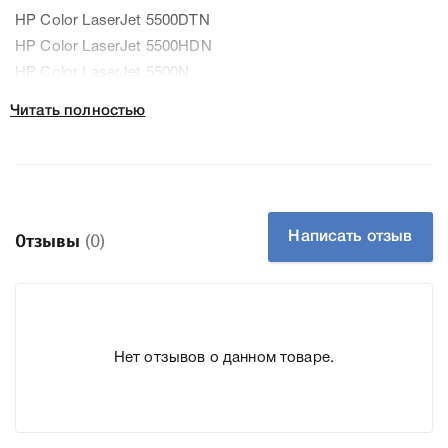
HP Color LaserJet 5500DTN
HP Color LaserJet 5500HDN
HP Color LaserJet 5500N
HP Color LaserJet 5500TDN
Читать полностью
HP Color LaserJet 5550
HP Color LaserJet 5550DN
HP Color LaserJet 5550DTN
HP Color LaserJet 5550HDN
HP Color LaserJet 5550N
Написать отзыв
Отзывы
(0)
К HP 645A magenta C9733A мы подготовили подробные
характеристики, список печатающей техники, к которому
подходит HP 645A magenta C9733A, что позволит Вам
Нет отзывов о данном товаре.
легко подтвердить правильность выбора .