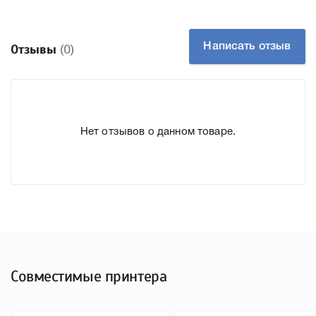
Артикул:
C13T891100
Заправний:
Ні
Технологія:
Чорнильний
Написать отзыв
Отзывы
(0)
Ємність, мл/грам:
700
Производитель:
Epson
К Epson T8911 black (C13T891100) мы подготовили
Нет отзывов о данном товаре.
подробные характеристики, список печатающей техники,
к которому подходит Epson T8911 black (C13T891100),
что позволит Вам легко подтвердить правильность
выбора .
Совместимые принтера