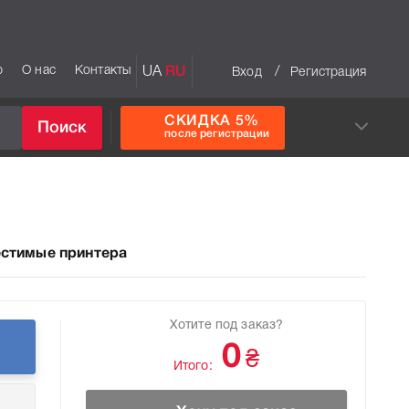
р
О нас
Контакты
UA
RU
/
Вход
Регистрация
СКИДКА 5%
Поиск
после регистрации
стимые принтера
Хотите под заказ?
0
₴
Итого: