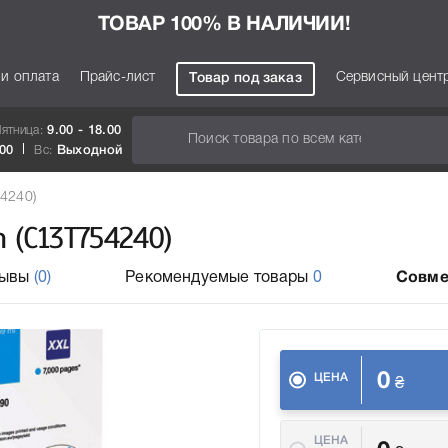
ТОВАР 100% В НАЛИЧИИ!
 и оплата
Прайс-лист
Сервисный цент
Товар под заказ
Пятница:
9.00 - 18.00
.00
Вс:
Выходной
4240)
 (C13T754240)
зывы
(0)
Рекомендуемые товары
0
Совме
0
ЦЕНА
₴
ЦЕНА