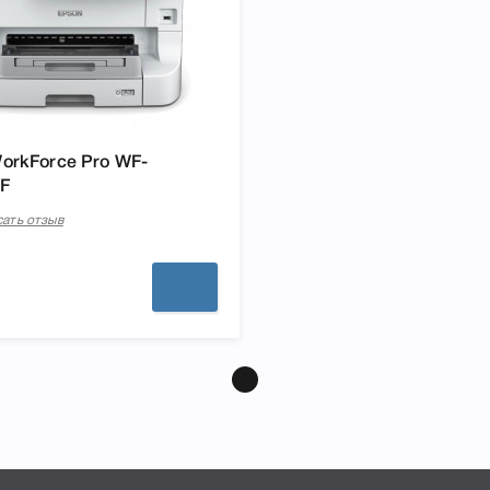
orkForce Pro WF-
F
ать отзыв