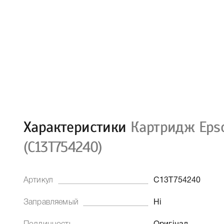
Характеристики
Картридж Epso
(C13T754240)
Артикул
C13T754240
Заправляемый
Ні