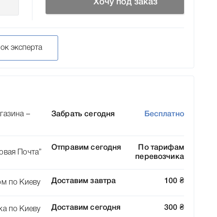
Хочу под заказ
нок эксперта
газина –
Забрать сегодня
Бесплатно
Отправим сегодня
По тарифам
овая Почта”
перевозчика
Доставим завтра
100
₴
ом по Киеву
Доставим сегодня
300
₴
ка по Киеву