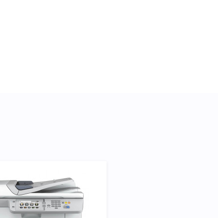
 характеристики, список
542 XXL Cyan, что позволит