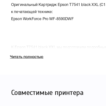
Оригинальный Картридж Epson T7541 black XXL (C1
к печатающей технике:
Epson WorkForce Pro WF-8590DWF
К Epson T7541 black XXL мы подготовили подробные
печатающей техники, к которому подходит Epson T75
Читать полностью
Вам легко подтвердить правильность выбора .
Совместимые принтера