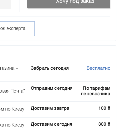
Хочу под заказ
нок эксперта
газина –
Забрать сегодня
Бесплатно
Отправим сегодня
По тарифам
овая Почта”
перевозчика
Доставим завтра
100
₴
ом по Киеву
Доставим сегодня
300
₴
ка по Киеву