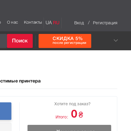
р
О нас
Контакты
UA
RU
/
Вход
Регистрация
СКИДКА 5%
Поиск
после регистрации
стимые принтера
Хотите под заказ?
0
₴
Итого: