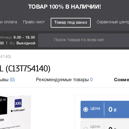
ТОВАР 100% В НАЛИЧИИ!
 и оплата
Прайс-лист
Сервисный цент
Товар под заказ
Пятница:
9.00 - 18.00
.00
Вс:
Выходной
54140)
L (C13T754140)
зывы
(0)
Рекомендуемые товары
0
Совме
0
ЦЕНА
₴
ЦЕНА