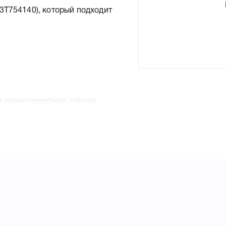
3T754140), который подходит
 характеристики, список
41 black XXL, что позволит