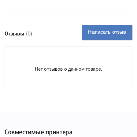
К Контейнер для отработанных чернил Epson
C13T671400 мы подготовили подробные характеристики,
список печатающей техники, к которому подходит
Написать отзыв
Отзывы
(0)
Контейнер для отработанных чернил Epson C13T671400,
что позволит Вам легко подтвердить правильность
выбора .
Нет отзывов о данном товаре.
Совместимые принтера