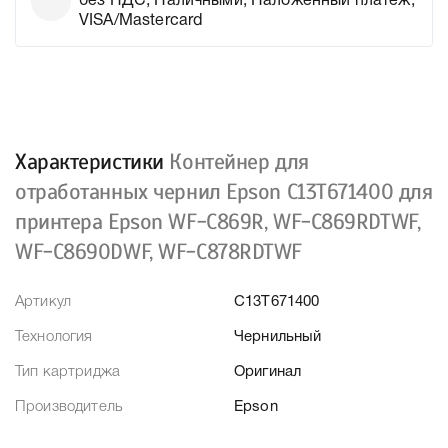
без НДС, Наличными, Наложенный платеж,
VISA/Mastercard
Характеристики
Контейнер для
отработанных чернил Epson C13T671400 для
принтера Epson WF-C869R, WF-C869RDTWF,
WF-C8690DWF, WF-C878RDTWF
Артикул
C13T671400
Технология
Чернильный
Тип картриджа
Оригинал
Производитель
Epson