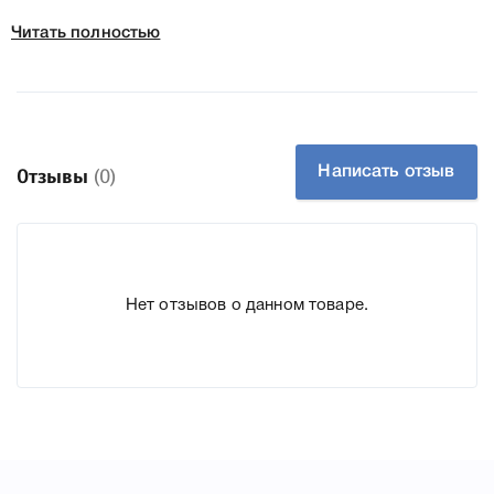
Читать полностью
Колір:
Чорний
Ресурс:
740 стр. * 2 шт.
Тип картриджа:
Оригінал
Справжність:
Оригінал
Артикул:
C13T10414A10
Написать отзыв
Отзывы
(0)
Заправний:
Ні
Технологія:
Чорнильний
Производитель:
Epson
Нет отзывов о данном товаре.
К Epson T0731H black (2 шт.) (C13T10414A10) мы
подготовили подробные характеристики, список
печатающей техники, к которому подходит Epson T0731H
black (2 шт.) (C13T10414A10), что позволит Вам легко
подтвердить правильность выбора .