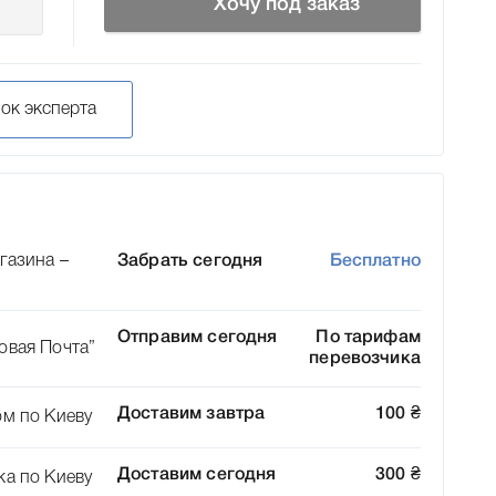
Хочу под заказ
нок эксперта
газина –
Забрать сегодня
Бесплатно
Отправим сегодня
По тарифам
овая Почта”
перевозчика
Доставим завтра
100
₴
ом по Киеву
Доставим сегодня
300
₴
ка по Киеву