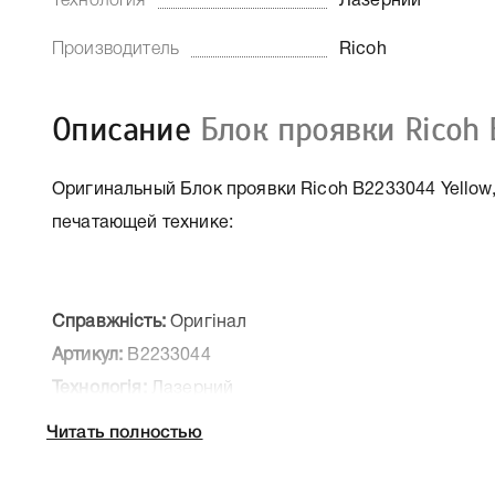
Технология
Лазерний
Производитель
Ricoh
Описание
Блок проявки Ricoh 
Оригинальный Блок проявки Ricoh B2233044 Yellow,
печатающей технике:
Справжність:
Оригінал
Артикул:
B2233044
Технологія:
Лазерний
Производитель:
Ricoh
Читать полностью
К Ricoh B2233044 Yellow мы подготовили подробные