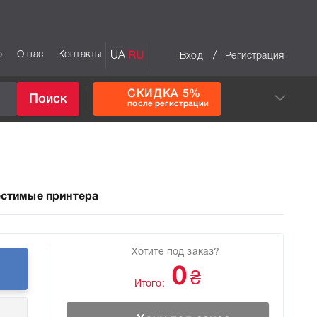
р
О нас
Контакты
UA
RU
/
Вход
Регистрация
СКИДКА 5%
Поиск
после регистрации
стимые принтера
Хотите под заказ?
0
₴
Итого: