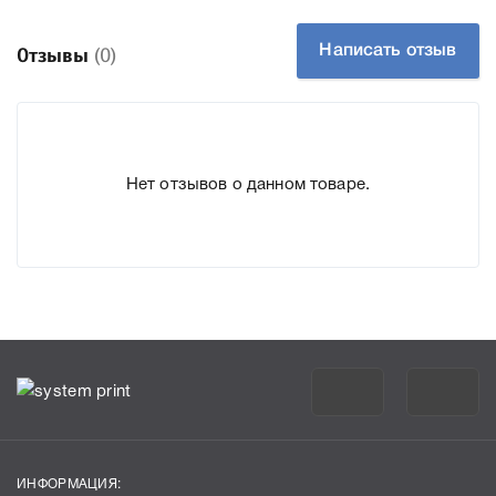
подготовили подробные характеристики, список
печатающей техники, к которому подходит Блок проявки
Написать отзыв
Отзывы
(0)
Ricoh B2233024 Magenta (MPC2000AD/ MPC2500AD/
MPC3000AD/ MPC3500AD/ MPC4500AD), что позволит
Вам легко подтвердить правильность выбора .
Нет отзывов о данном товаре.
ИНФОРМАЦИЯ: