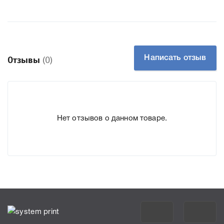
Артикул:
B1219645
Ємність, мл/грам:
345
Производитель:
Ricoh
К Девелопер DD11BLK Type 28 Ricoh B1219645 2015/
Написать отзыв
Отзывы
(0)
2016/ 2018/ 2020/ 3025/ 3030/ MP1500/ MP1600/ MP2000/
2510/30 мы подготовили подробные характеристики,
список печатающей техники, к которому подходит
Девелопер DD11BLK Type 28 Ricoh B1219645 2015/ 2016/
Нет отзывов о данном товаре.
2018/ 2020/ 3025/ 3030/ MP1500/ MP1600/ MP2000/
2510/30, что позволит Вам легко подтвердить
правильность выбора .