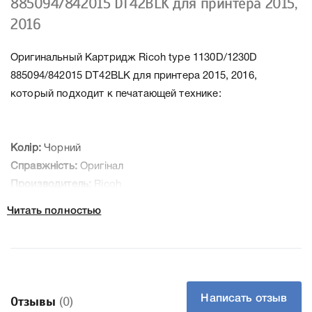
885094/842015 DT42BLK для принтера 2015,
2016
Оригинальный Картридж Ricoh type 1130D/1230D
885094/842015 DT42BLK для принтера 2015, 2016,
который подходит к печатающей технике:
Колір:
Чорний
Справжність:
Оригінал
Производитель:
Ricoh
Читать полностью
К Ricoh type 1130D/1230D 885094/842015 DT42BLK мы
подготовили подробные характеристики, список
печатающей техники, к которому подходит Ricoh type
1130D/1230D 885094/842015 DT42BLK, что позволит Вам
легко подтвердить правильность выбора .
Написать отзыв
Отзывы
(0)