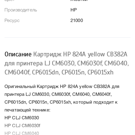
Производитель
HP
Ресурс
21000
Описание
Картридж HP 824A yellow CB382A
для принтера LJ CM6030, CM6030f, CM6040,
CM6040f, CP6015dn, CP6015n, CP6015xh
Оригинальный Картридж HP 824A yellow CB382A для
принтера LJ CM6030, CM6030f, CM6040, CM6040f,
CP6015dn, CP6015n, CP6015xh, который подходит к
печатающей технике:
HP CLJ CM6030
HP CLJ CM6030f
HP CLJ CM6040