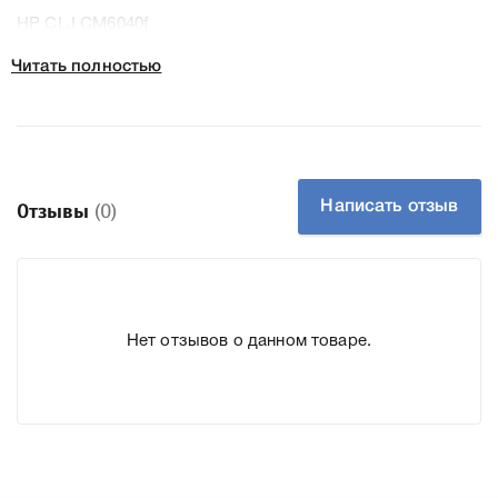
HP CLJ CM6040f
HP CLJ CP6015dn
Читать полностью
HP CLJ CP6015n
HP CLJ CP6015xh
Колір:
Жовтий
Написать отзыв
Отзывы
(0)
Ресурс:
21000
Тип картриджа:
Оригінал
Справжність:
Оригінал
Артикул:
CB382A
Нет отзывов о данном товаре.
Заправний:
Так
Технологія:
Лазерний кольоровий
Производитель:
HP
К HP 824A yellow CB382A мы подготовили подробные
характеристики, список печатающей техники, к которому