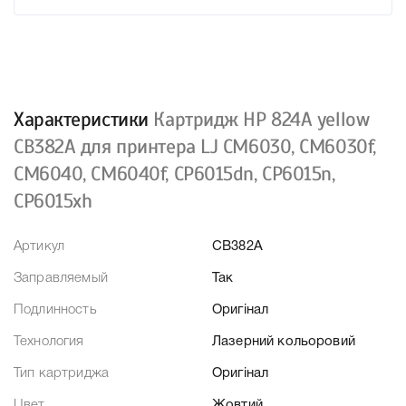
Характеристики
Картридж HP 824A yellow
CB382A для принтера LJ CM6030, CM6030f,
CM6040, CM6040f, CP6015dn, CP6015n,
CP6015xh
Артикул
CB382A
Заправляемый
Так
Подлинность
Оригінал
Технология
Лазерний кольоровий
Тип картриджа
Оригінал
Цвет
Жовтий