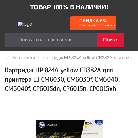
ТОВАР 100% В НАЛИЧИИ!
СКИДКА 5%
после регистрации
Поиск
Картриджи
Картридж HP 824A yellow CB382A для принт
Картридж HP 824A yellow CB382A для
принтера LJ CM6030, CM6030f, CM6040,
CM6040f, CP6015dn, CP6015n, CP6015xh