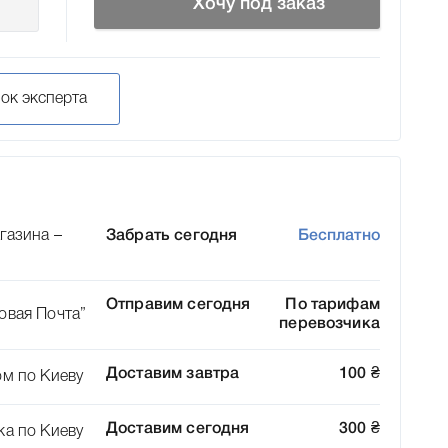
Хочу под заказ
нок эксперта
газина –
Забрать сегодня
Бесплатно
Отправим сегодня
По тарифам
овая Почта”
перевозчика
Доставим завтра
100
₴
ом по Киеву
Доставим сегодня
300
₴
ка по Киеву