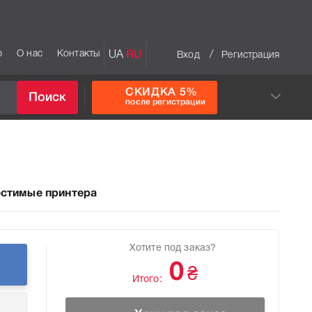
р
О нас
Контакты
UA
RU
/
Вход
Регистрация
СКИДКА 5%
Поиск
после регистрации
стимые принтера
Хотите под заказ?
0
₴
Итого: