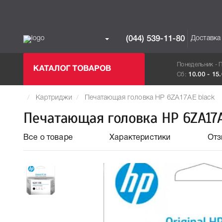
Доставка
(044) 539-11-80
Понедельник - 
КАТАЛОГ ТОВАРОВ
Сб:
10.00 - 15
Картриджи
Печатающая головка HP 6ZA17AE black
Печатающая головка HP 6ZA17A
Все о товаре
Характеристики
От