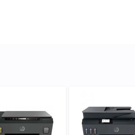
товили подробные
торому подходит Печатающая
 подтвердить правильность