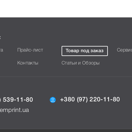
ристики, список печатающей
зволит Вам легко подтвердить
:
та
Прайс-лист
Серви
Товар под заказ
Контакты
Статьи и Обзоры
+380 (97) 220-11-80
) 539-11-80
emprint.ua