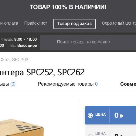
ТОВАР 100% В НАЛИЧИИ!
 и оплата
Прайс-лист
Сервисный цент
Товар под заказ
Пятница:
9.00 - 18.00
.00
Вс:
Выходной
PC252, SPC262
интера SPC252, SPC262
зывы
(0)
Рекомендуемые товары
0
Совме
0
ЦЕНА
₴
ЦЕНА