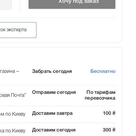
Хочу под заказ
нок эксперта
газина –
Забрать сегодня
Бесплатно
Отправим сегодня
По тарифам
овая Почта”
перевозчика
Доставим завтра
100
₴
ом по Киеву
Доставим сегодня
300
₴
ка по Киеву