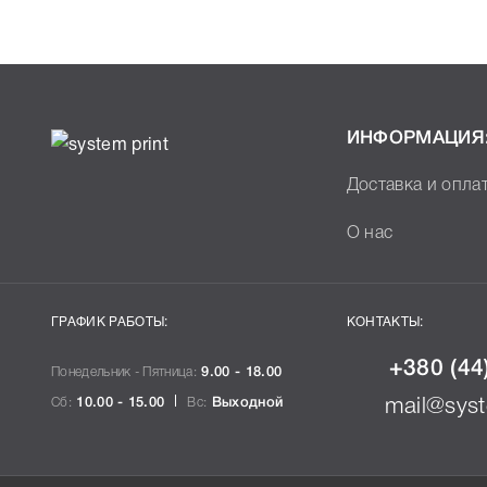
К Ricoh 407716 мы подготовили подробные характе
техники, к которому подходит Ricoh 407716, что по
правильность выбора .
ИНФОРМАЦИЯ
Доставка и опла
О нас
ГРАФИК РАБОТЫ:
КОНТАКТЫ:
+380 (44
Понедельник - Пятница:
9.00 - 18.00
Сб:
10.00 - 15.00
Вс:
Выходной
mail@syst