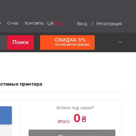
р
О нас
Контакты
UA
RU
/
Вход
Регистрация
СКИДКА 5%
Поиск
после регистрации
стимые принтера
Хотите под заказ?
0
₴
Итого: