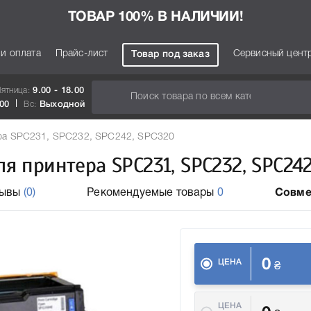
ТОВАР 100% В НАЛИЧИИ!
 и оплата
Прайс-лист
Сервисный цент
Товар под заказ
Пятница:
9.00 - 18.00
.00
Вс:
Выходной
ера SPC231, SPC232, SPC242, SPC320
я принтера SPC231, SPC232, SPC242
зывы
(0)
Рекомендуемые товары
0
Совме
0
ЦЕНА
₴
ЦЕНА