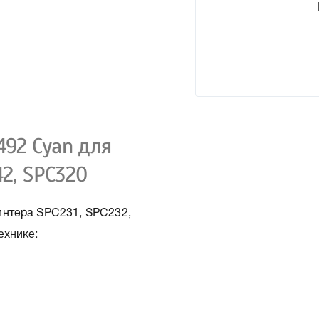
492 Cyan для
42, SPC320
интера SPC231, SPC232,
ехнике: