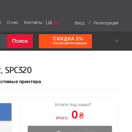
р
О нас
Контакты
UA
RU
/
Вход
Регистрация
СКИДКА 5%
Поиск
после регистрации
, SPC320
стимые принтера
Хотите под заказ?
0
₴
Итого: