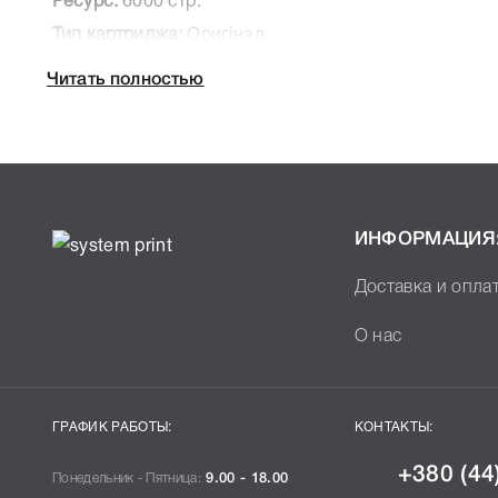
Ресурс:
6000 стр.
Тип картриджа:
Оригінал
Артикул:
406492
Читать полностью
Технологія:
Лазерний
Производитель:
Ricoh
К Ricoh 406492 Cyan мы подготовили подробные ха
печатающей техники, к которому подходит Ricoh 40
ИНФОРМАЦИЯ
легко подтвердить правильность выбора .
Доставка и опла
О нас
ГРАФИК РАБОТЫ:
КОНТАКТЫ:
+380 (44
Понедельник - Пятница:
9.00 - 18.00