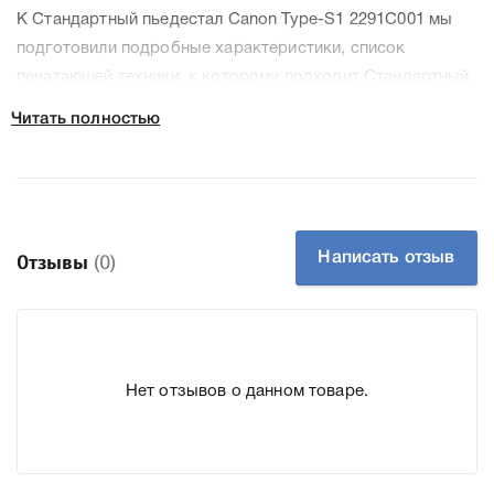
К Стандартный пьедестал Canon Type-S1 2291C001 мы
подготовили подробные характеристики, список
печатающей техники, к которому подходит Стандартный
пьедестал Canon Type-S1 2291C001, что позволит Вам
Читать полностью
легко подтвердить правильность выбора .
Написать отзыв
Отзывы
(0)
Нет отзывов о данном товаре.