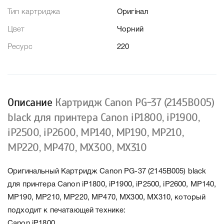
Тип картриджа
Оригінал
Цвет
Чорний
Ресурс
220
Описание
Картридж Canon PG-37 (2145B005)
black для принтера Canon iP1800, iР1900,
iP2500, iР2600, МP140, МP190, MP210,
МP220, MР470, MХ300, MХ310
Оригинальный Картридж Canon PG-37 (2145B005) black
для принтера Canon iP1800, iР1900, iP2500, iР2600, МP140,
МP190, MP210, МP220, MР470, MХ300, MХ310, который
подходит к печатающей технике:
Canon iP1800