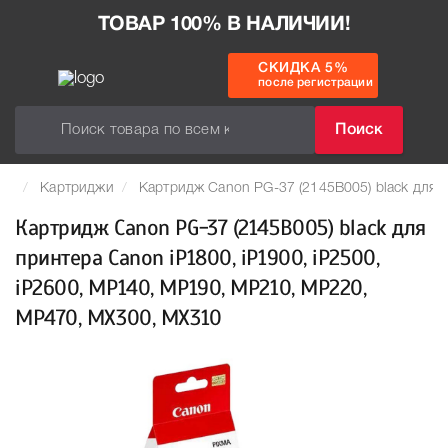
ТОВАР 100% В НАЛИЧИИ!
СКИДКА 5%
после регистрации
Поиск
Картриджи
Картридж Canon PG-37 (2145B005) black для 
Картридж Canon PG-37 (2145B005) black для
принтера Canon iP1800, iР1900, iP2500,
iР2600, МP140, МP190, MP210, МP220,
MР470, MХ300, MХ310