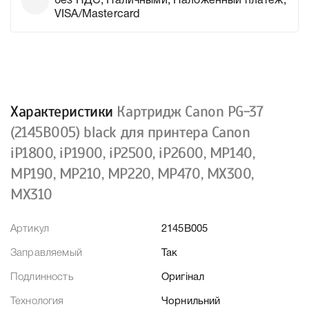
без НДС, Наличными, Наложенный платеж,
VISA/Mastercard
Характеристики
Картридж Canon PG-37
(2145B005) black для принтера Canon
iP1800, iР1900, iP2500, iР2600, МP140,
МP190, MP210, МP220, MР470, MХ300,
MХ310
Артикул
2145B005
Заправляемый
Так
Подлинность
Оригінал
Технология
Чорнильний