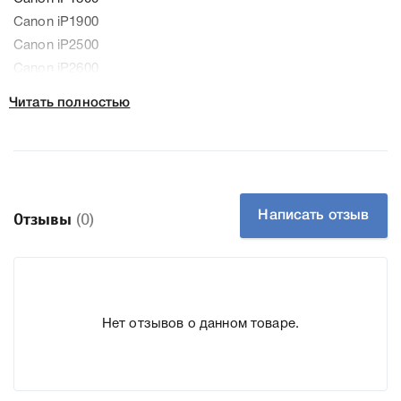
Canon iP1900
Canon iP2500
Canon iP2600
Canon MP140
Читать полностью
Canon MP190
Canon MP210
Canon MP220
Canon MP470
Canon MX300
Написать отзыв
Отзывы
(0)
Canon MX310
Колір:
Чорний
Нет отзывов о данном товаре.
Ресурс:
220
Тип картриджа:
Оригінал
Справжність:
Оригінал
Артикул:
2145B005