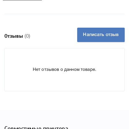
К Xerox 106R03882 Magenta мы подготовили подробные
характеристики, список печатающей техники, к которому
подходит Xerox 106R03882 Magenta, что позволит Вам
легко подтвердить правильность выбора .
Написать отзыв
Отзывы
(0)
Нет отзывов о данном товаре.
Совместимые принтера