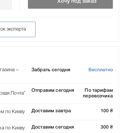
Хочу под заказ
нок эксперта
газина –
Забрать сегодня
Бесплатно
Отправим сегодня
По тарифам
овая Почта”
перевозчика
Доставим завтра
100
₴
ом по Киеву
Доставим сегодня
300
₴
ка по Киеву