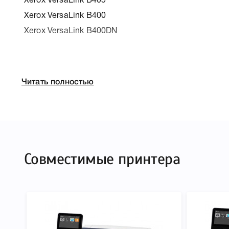
Xerox VersaLink B405
Xerox VersaLink B400
Xerox VersaLink B400DN
Читать полностью
К Xerox 106R03580 мы подготовили подробные хара
печатающей техники, к которому подходит Xerox 10
легко подтвердить правильность выбора .
Совместимые принтера