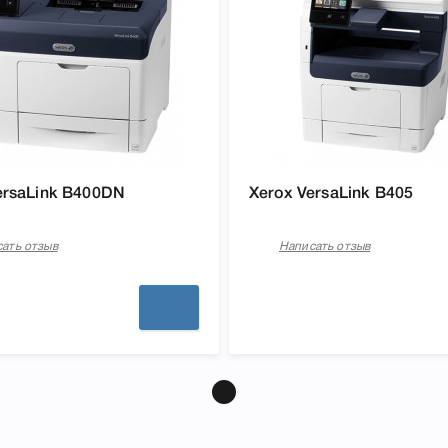
ersaLink B400DN
Xerox VersaLink B405
ать отзыв
Написать отзыв