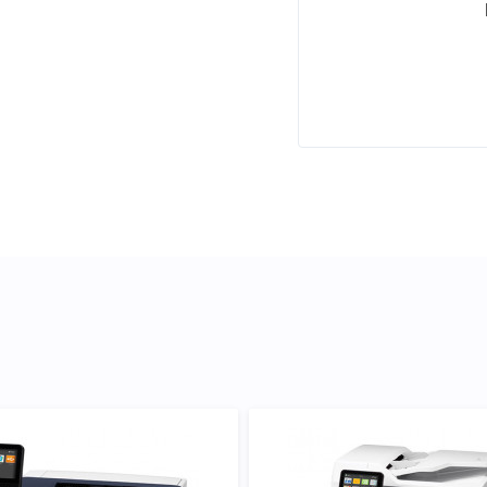
ктеристики, список
6R03580, что позволит Вам