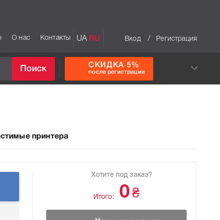
р
О нас
Контакты
UA
RU
/
Вход
Регистрация
СКИДКА 5%
Поиск
после регистрации
стимые принтера
Хотите под заказ?
0
₴
Итого: