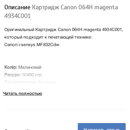
Описание
Картридж Canon 064H magenta
4934C001
Оригинальный Картридж Canon 064H magenta 4934C001,
который подходит к печатающей технике:
Canon i-sensys MF832Cdw
Колір:
Малиновий
Ресурс:
10400 стр.
Тип картриджа:
Оригінал
Артикул:
4934C001
Читать полностью
Заправний:
Так
Технологія:
Лазерний кольоровий
Производитель:
Canon
К Canon 064H magenta 4934C001 мы подготовили