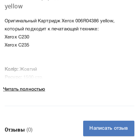
yellow
Оригинальный Картридж Xerox 006R04386 yellow,
который подходит к печатающей технике:
Xerox C230
Xerox C235
Колір:
Жовтий
Ресурс:
1500 стр.
Тип картриджа:
Оригінал
Читать полностью
Артикул:
006R04386
Технологія:
Лазерний кольоровий
Производитель:
Xerox
К Xerox 006R04386 yellow мы подготовили подробные
Написать отзыв
Отзывы
(0)
характеристики, список печатающей техники, к которому