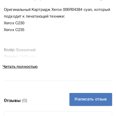
Оригинальный Картридж Xerox 006R04384 cyan, который
подходит к печатающей технике:
Xerox C230
Xerox C235
Колір:
Блакитний
Ресурс:
1500 стр.
Тип картриджа:
Оригінал
Читать полностью
Артикул:
006R04384
Технологія:
Лазерний кольоровий
Производитель:
Xerox
К Xerox 006R04384 cyan мы подготовили подробные
Написать отзыв
Отзывы
(0)
характеристики, список печатающей техники, к которому
подходит Xerox 006R04384 cyan, что позволит Вам легко