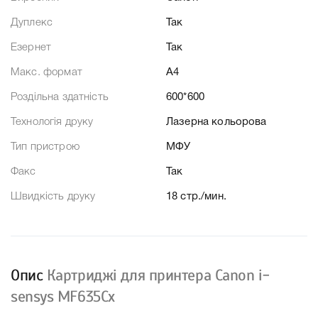
Дуплекс
Так
Езернет
Так
Макс. формат
A4
Роздільна здатність
600*600
Технологія друку
Лазерна кольорова
Тип пристрою
МФУ
Факс
Так
Швидкість друку
18 стр./мин.
Опис
Картриджі для принтера Canon i-
sensys MF635Cx