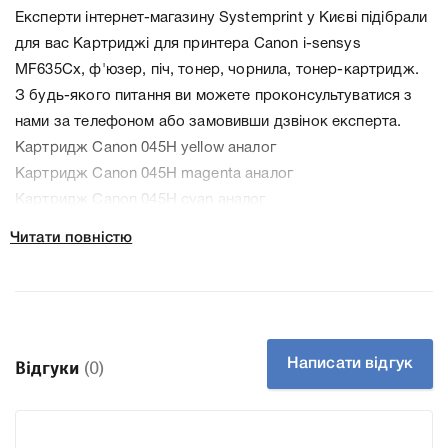
Експерти інтернет-магазину Systemprint у Києві підібрали
для вас Картриджі для принтера Canon i-sensys
MF635Cx, ф'юзер, піч, тонер, чорнила, тонер-картридж.
З будь-якого питання ви можете проконсультуватися з
нами за телефоном або замовивши дзвінок експерта.
Картридж Canon 045H yellow аналог
Картридж Canon 045H magenta аналог
Картридж Canon 045H cyan аналог
Картридж Canon 045H black аналог
Читати повністю
Картридж Canon 045 black
Картридж Canon 045H black
Картридж Canon 045H cyan
Картридж Canon 045 cyan
Картридж Canon 045 magenta
Написати відгук
Відгуки
(0)
Картридж Canon 045H magenta
Картридж Canon 045H yellow
Картридж Canon 045 yellow