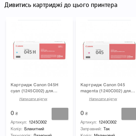
Дивитись картриджі до цього принтера
Картридж Canon 045H
Картридж Canon 045
cyan (1245C002) для
magenta (1240C002) для
принтера i-sensys
принтера i-sensys
Написати відгук
Написати відгук
LBP611Cn, LBP613Cdw,
LBP611Cn, LBP613Cdw,
MF631Cn, MF633Cdw,
MF631Cn, MF633Cdw,
0
0
₴
₴
MF635Cx
MF635Cx
Артикул
1245C002
Артикул
1240C002
Колір
Блакитний
Заправний
Так