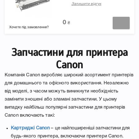
212/214/215/MF421/426/428/42
Залишити відгук
FM1-W116-000000
0
₴
Хочете під замовлення?
Запчастини для принтера
Canon
Компанія Canon виробляє широкий асортимент принтерів
для домашнього та офісного використання. Незалежно
від моделі, з часом можуть виникнути необхідність
замінити зношені або зламані запчастини. У цьому
випадку найбільш популярні запчастини для принтерів
Canon включають такі:
Картриджі Canon
– це найпоширеніші запчастини для
будь-якого принтера, включаючи принтери Canon.