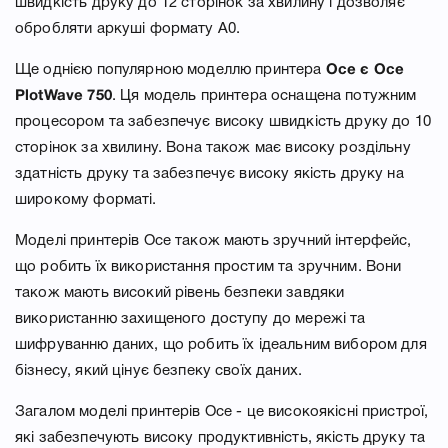
швидкість друку до 12 сторінок за хвилину і дозволяє
обробляти аркуші формату А0.
Ще однією популярною моделлю принтера
Oce є Oce
PlotWave 750
. Ця модель принтера оснащена потужним
процесором та забезпечує високу швидкість друку до 10
сторінок за хвилину. Вона також має високу роздільну
здатність друку та забезпечує високу якість друку на
широкому форматі.
Моделі принтерів Oce також мають зручний інтерфейс,
що робить їх використання простим та зручним. Вони
також мають високий рівень безпеки завдяки
використанню захищеного доступу до мережі та
шифруванню даних, що робить їх ідеальним вибором для
бізнесу, який цінує безпеку своїх даних.
Загалом моделі принтерів Oce - це високоякісні пристрої,
які забезпечують високу продуктивність, якість друку та