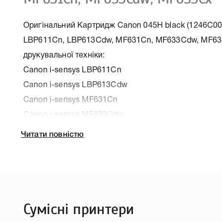
Оригінальний Картридж Canon 045H black (1246C002
LBP611Cn, LBP613Cdw, MF631Cn, MF633Cdw, MF635C
друкувальної техніки:
Canon i-sensys LBP611Cn
Canon i-sensys LBP613Cdw
Canon i-sensys MF631Cn
Canon i-sensys MF633Cdw
Canon i-sensys MF635Cx
Читати повністю
До Картридж Canon 045H black (1246C002) для прин
LBP613Cdw, MF631Cn, MF633Cdw, MF635Cx ми підг
характеристики, список друкувальної техніки, до я
Сумісні принтери
Canon 045H black (1246C002) для принтера i-sensy
MF631Cn, MF633Cdw, MF635Cx, що дозволить Вам л