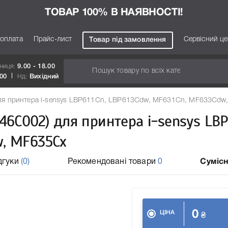
ТОВАР 100% В НАЯВНОСТІ!
 оплата
Прайс-лист
Сервісний ц
Товар під замовлення
тниця:
9.00 - 18.00
.00
Нд:
Вихідний
для принтера i-sensys LBP611Cn, LBP613Cdw, MF631Cn, MF633Cdw
46C002) для принтера i-sensys LBP
w, MF635Cx
дгуки
(0)
Рекомендовані товари
0
Сумісн
0
ЦІНА
₴