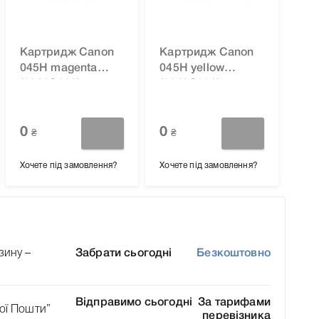
Картридж Canon
Картридж Canon
045H magenta
045H yellow
(1244C002) для
(1243C002) для
принтера i-sensys
принтера i-sensys
LBP611Cn,
LBP611Cn,
LBP613Cdw,
0
LBP613Cdw,
0
₴
₴
MF631Cn,
MF631Cn,
MF633Cdw,
MF633Cdw,
Хочете під замовлення?
Хочете під замовлення?
MF635Cx
MF635Cx
зину –
Забрати сьогодні
Безкоштовно
Відправимо сьогодні
За тарифами
ої Пошти”
перевізника