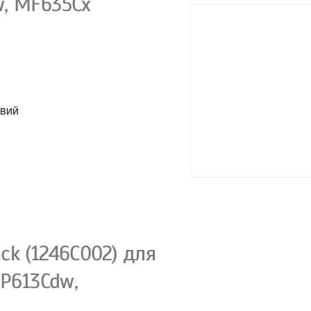
w, MF635Cx
овий
ck (1246C002) для
BP613Cdw,