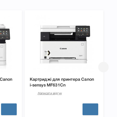
 Canon
Картриджі для принтера Canon
Ка
i-sensys MF631Cn
i-
Написати відгук