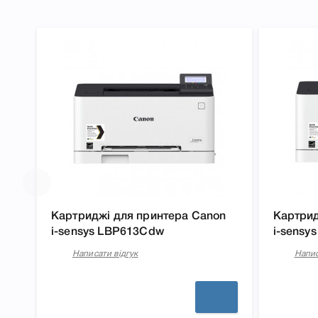
правильність вибору.
Картриджі для принтера Canon
Картрид
i-sensys LBP613Cdw
i-sensy
Написати відгук
Напис