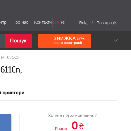
ентр
Про нас
Контакти
UA
RU
/
Вхід
Реєстрація
ЗНИЖКА 5%
Пошук
після реєстрації
, MF635Cx
611Cn,
і принтери
Хочете під замовлення?
0
₴
Разом: