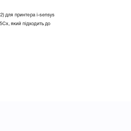
) для принтера i-sensys
x, який підходить до
тера i-sensys LBP611Cn,
отували докладні
кого підходить Картридж
s LBP611Cn, LBP613Cdw,
егко підтвердити