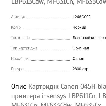
LBP613Cdw, MF631Cn, MF633Cd
Артикул
1246C002
Колір
Чорний
Технологія
Лазерний кольор
Тип картриджа
Оригінал
Виробник
Canon
Ресурс
2800 стр.
Опис
Картридж Canon 045H bla
принтера i-sensys LBP611Cn, L
MF631Cn, MF633Cdw, MF635Cx