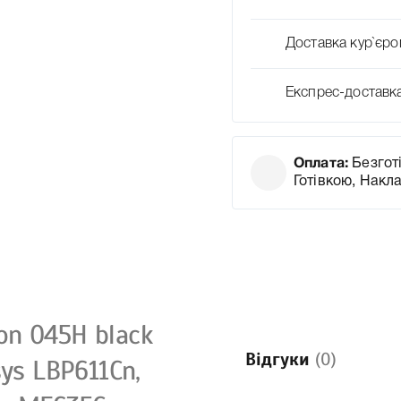
Доставка кур`єро
Експрес-доставк
Оплата:
Безготі
Готівкою, Накл
n 045H black
Відгуки
(0)
ys LBP611Cn,