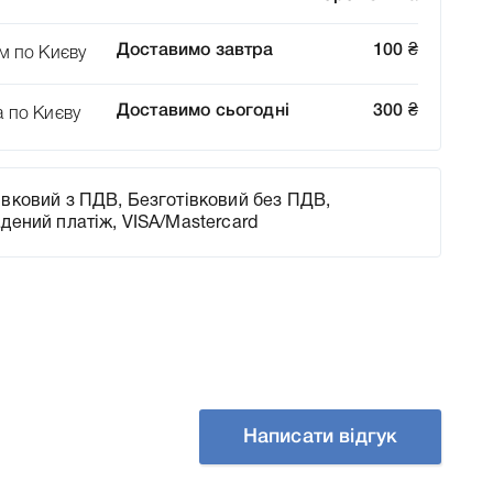
Доставимо завтра
100
₴
м по Києву
Доставимо сьогодні
300
₴
а по Києву
вковий з ПДВ, Безготівковий без ПДВ,
адений платіж, VISA/Mastercard
Написати відгук