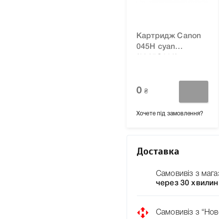
Картридж Canon
045H cyan
(1245C002) для
принтера i-sensys
LBP611Cn,
LBP613Cdw,
0
₴
MF631Cn,
MF633Cdw,
Хочете під замовлення?
MF635Cx
Доставка
Самовивіз з мага
через 30 хвилин
Самовивіз з “Нов