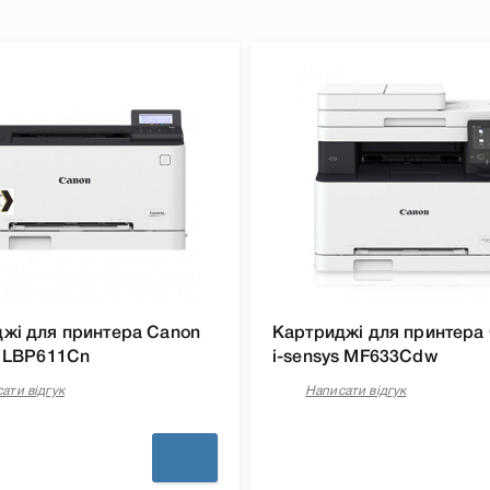
жі для принтера Canon
Картриджі для принтера
s LBP611Cn
i-sensys MF633Cdw
ати відгук
Написати відгук