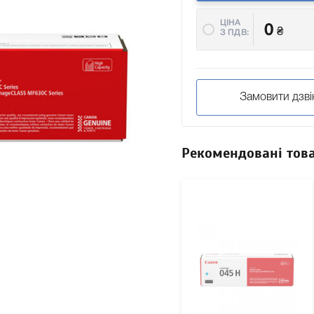
ЦІНА
0
₴
З ПДВ:
Замовити дзві
Рекомендовані тов