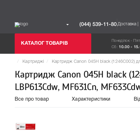
Доставка |
(044) 539-11-80
Понеділок - П`я
КАТАЛОГ ТОВАРІВ
Сб:
10.00 - 15
Картриджі
Картридж Canon 045H black (1246C002) 
Картридж Canon 045H black (12
LBP613Cdw, MF631Cn, MF633Cd
Все про товар
Характеристики
Ві