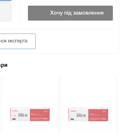
Хочу під замовлення
нок експерта
ари