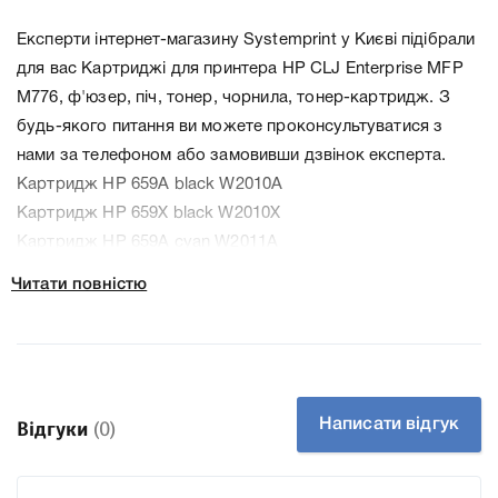
Експерти інтернет-магазину Systemprint у Києві підібрали
для вас Картриджі для принтера HP CLJ Enterprise MFP
M776, ф'юзер, піч, тонер, чорнила, тонер-картридж. З
будь-якого питання ви можете проконсультуватися з
нами за телефоном або замовивши дзвінок експерта.
Картридж HP 659A black W2010A
Картридж HP 659X black W2010X
Картридж HP 659A cyan W2011A
Картридж HP 659X cyan W2011X
Читати повністю
Картридж HP 659X yellow W2012X
Картридж HP 659A yellow W2012A
Картридж HP 659A magenta W2013A
Картридж HP 659X magenta W2013X
Написати відгук
Відгуки
(0)