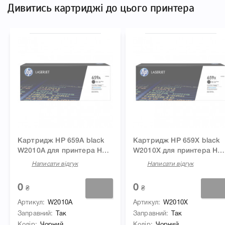
Дивитись картриджі до цього принтера
Картридж HP 659A black
Картридж HP 659X black
W2010A для принтера HP
W2010X для принтера HP
CLJ Enterprise MFP
CLJ Enterprise MFP
Написати відгук
Написати відгук
M776dn, M776, M776z,
M776dn, M776, M776z,
M856dn, M856
M856dn, M856
0
0
₴
₴
Артикул
W2010A
Артикул
W2010X
Заправний
Так
Заправний
Так