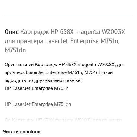
Опис
Картридж HP 658X magenta W2003X
для принтера LaserJet Enterprise M751n,
M751dn
Оригінальний Картридж HP 658X magenta W2003X, для
принтера LaserJet Enterprise M751n, M751dn який
підходить до друкувальної техніки:
HP LaserJet Enterprise M751n
HP LaserJet Enterprise M751dn
До Картридж HP 658X magenta W2003X для принтера
LaserJet Enterprise M751n, M751dn ми підготували
Читати повністю
докладні характеристики, список друкувальної техніки,