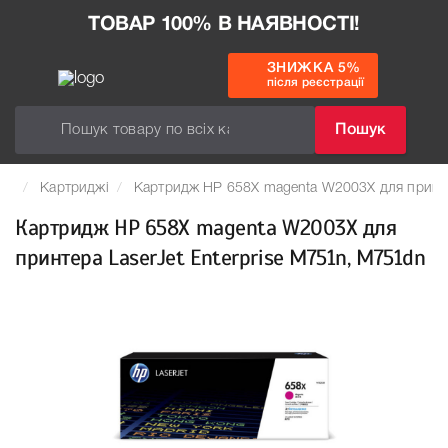
ТОВАР 100% В НАЯВНОСТІ!
ЗНИЖКА 5%
після реєстрації
Пошук
Картриджі
Картридж HP 658X magenta W2003X для принтер
Картридж HP 658X magenta W2003X для
принтера LaserJet Enterprise M751n, M751dn