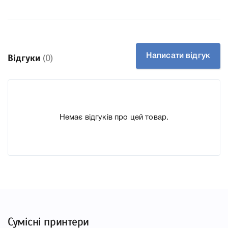
до якого підходить Картридж HP 658X magenta W2003X,
для принтера LaserJet Enterprise M751n, M751dn що
дозволить Вам легко підтвердити правильність вибору.
Написати відгук
Відгуки
(0)
Немає відгуків про цей товар.
Сумісні принтери