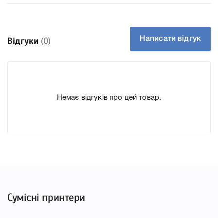
принтера LaserJet Enterprise M751n, M751dn що
дозволить Вам легко підтвердити правильність вибору.
Написати відгук
Відгуки
(0)
Немає відгуків про цей товар.
Сумісні принтери