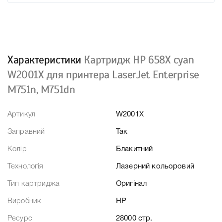
Характеристики
Картридж HP 658X cyan
W2001X для принтера LaserJet Enterprise
M751n, M751dn
Артикул
W2001X
Заправний
Так
Колір
Блакитний
Технологія
Лазерний кольоровий
Тип картриджа
Оригінал
Виробник
HP
Ресурс
28000 стр.