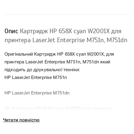
Опис
Картридж HP 658X cyan W2001X для
принтера LaserJet Enterprise M751n, M751dn
Оригінальний Картридж HP 658X cyan W2001X, для
принтера LaserJet Enterprise M751n, M751dn який
підходить до друкувальної техніки:
HP LaserJet Enterprise M751n
HP LaserJet Enterprise M751dn
До Картридж HP 658X cyan W2001X для принтера
LaserJet Enterprise M751n, M751dn ми підготували
Читати повністю
докладні характеристики, список друкувальної техніки,
до якого підходить Картридж HP 658X cyan W2001X, для