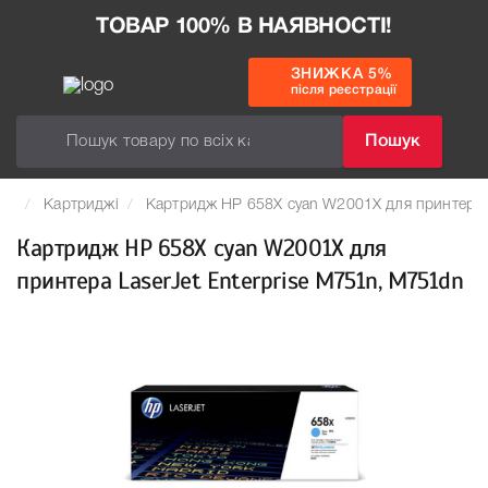
ТОВАР 100% В НАЯВНОСТІ!
ЗНИЖКА 5%
після реєстрації
Пошук
Картриджі
Картридж HP 658X cyan W2001X для принтера L
Картридж HP 658X cyan W2001X для
принтера LaserJet Enterprise M751n, M751dn