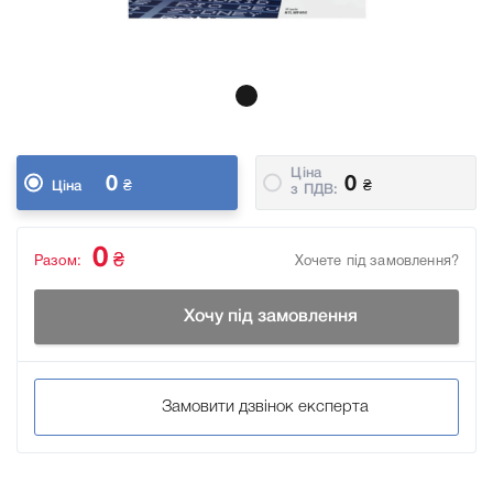
Ціна
0
0
₴
₴
Ціна
з ПДВ:
0
₴
Разом:
Хочете під замовлення?
Хочу під замовлення
Замовити дзвінок експерта