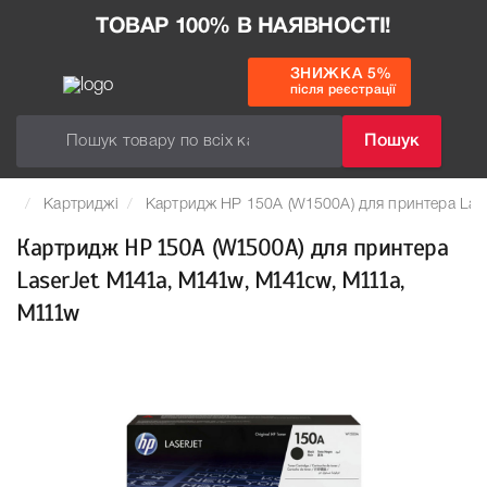
ТОВАР 100% В НАЯВНОСТІ!
ЗНИЖКА 5%
після реєстрації
Пошук
Картриджі
Картридж HP 150A (W1500A) для принтера Las
Картридж HP 150A (W1500A) для принтера
LaserJet M141a, M141w, M141cw, M111a,
M111w