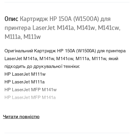
Опис
Картридж HP 150A (W1500A) для
принтера LaserJet M141a, M141w, M141cw,
M111a, M111w
Оригінальний Картридж HP 150A (W1500A) для принтера
LaserJet M141a, M141w, M141cw, M111a, M111w, який
підходить до друкувальної техніки:
HP LaserJet M111w
HP LaserJet M111a
HP LaserJet MFP M141w
HP LaserJet MFP M141a
HP LaserJet MFP M141cw
Читати повністю
До Картридж HP 150A (W1500A) для принтера LaserJet