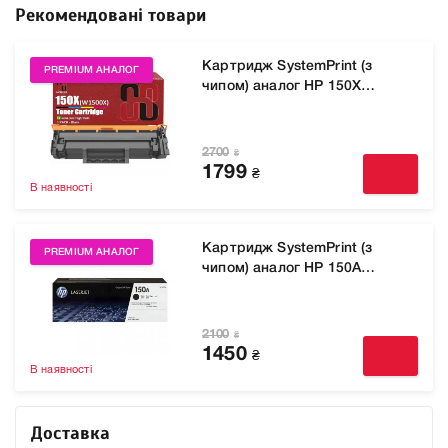
Рекомендовані товари
Картридж SystemPrint (з
PREMIUM АНАЛОГ
чипом) аналог HP 150X
(W1500X) для принтера
LaserJet M141a, M141w,
M141cw, M111a, M111w
2700
₴
1799
₴
В наявності
Картридж SystemPrint (з
PREMIUM АНАЛОГ
чипом) аналог HP 150A
(W1500A) для принтера
LaserJet M141a, M141w,
M141cw, M111a, M111w
2100
₴
1450
₴
В наявності
Доставка